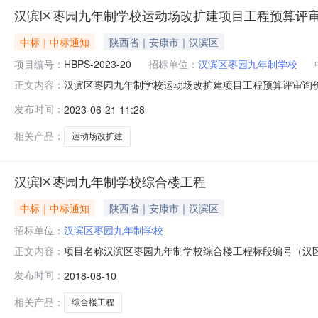
汉滨区枣园九年制学校运动场改扩建项目工程预算评
中标｜中标通知
陕西省｜安康市｜汉滨区
项目编号：
HBPS-2023-20
招标单位：
汉滨区枣园九年制学校
汉滨区枣园九年制学校运动场改扩建项目工程预算评审询价结
正文内容：
结果：成交结果：成交评审机构名称：西安普迈项目管理有
发布时间：
2023-06-21 11:28
费费率：0.3%四、询价小组名单：项目名称采购人代表
六、凡对本次公告内容提出询
相关产品：
运动场改扩建
汉滨区枣园九年制学校综合楼工程
中标｜中标通知
陕西省｜安康市｜汉滨区
招标单位：
汉滨区枣园九年制学校
项目名称汉滨区枣园九年制学校综合楼工程标段编号（汉区
正文内容：
系人姓名张炬花联系电话18292540350开标时间20
发布时间：
2018-08-10
（元）1陕西佳乐建设集团有限公司周元换陕2611516717811
相关产品：
综合楼工程