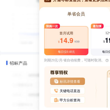
单省会员
限购一次
最划算
1
首月试用
1
14.9
¥39
¥
¥
每日仅0.48元
每日仅
到期29元/月/省自动续费，可随时取消。
招标产品
标讯详情查看
关键电话直连
甲方分析查询