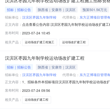
汉滨区枣园九年制学校运动场改扩建工程施工招标资
招标｜招标公告
陕西省｜安康市｜汉滨区
预算501.56万元
招标单位：
汉滨区枣园九年制学校
代理单位：
东方正博项目管理
点击查看公告内容:汉滨区枣园九年制学校运动场改扩建工程
正文内容：
动场改扩建工程施工招标资格预审公告（招标编号：/）项
发布时间：
2023-07-24 10:45
批准，项目资金来源为国有资金501.56万元，招标人
二、项目概况和招标范围规模
相关产品：
运动场改扩建工程施工
运动场改扩建工程
汉滨区枣园九年制学校运动场改扩建工程
招标｜招标公告
陕西省｜安康市｜汉滨区
招标单位：
汉滨区枣园九年制学校
代理单位：
东方正博项目管理
1、招标条件本招标项目汉滨区枣园九年制学校运动场改扩建
正文内容：
环节改善与能力提升补助资金450万元及自筹；招标代
发布时间：
2023-07-24 09:56
人）提出资格预审申请。2、项目概况与招标范围2.1建设
包括场地回填、田径场、篮球
相关产品：
运动场改扩建工程