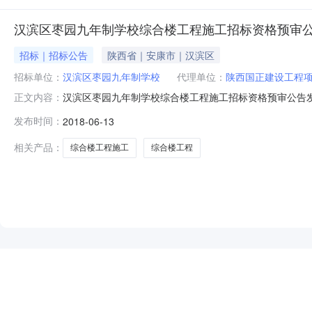
汉滨区枣园九年制学校综合楼工程施工招标资格预审
招标｜招标公告
陕西省｜安康市｜汉滨区
招标单位：
汉滨区枣园九年制学校
代理单位：
陕西国正建设工程
汉滨区枣园九年制学校综合楼工程施工招标资格预审公告发布时间：
正文内容：
构：陕西国正建设工程项目管理有限责任公司招标地区：陕
发布时间：
2018-06-13
汉发改字【2018】388号文件下达投资计划；项目业主为
相关产品：
综合楼工程施工
综合楼工程
NEW
HOT
5折起