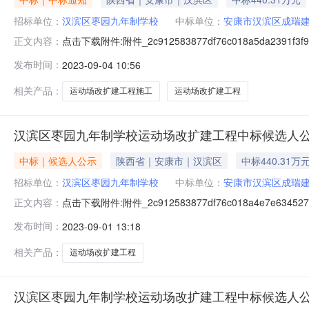
招标单位：
汉滨区枣园九年制学校
中标单位：
安康市汉滨区成瑞
点击下载附件:附件_2c912583877df76c018a5da2391
正文内容：
（招标编号：/）一、中标人信息：标段(包)[001]汉滨区
发布时间：
2023-09-04 10:56
三、监督部门本招标项目的监督部门为汉滨区招投标服务
相关产品：
运动场改扩建工程施工
运动场改扩建工程
汉滨区枣园九年制学校运动场改扩建工程中标候选人
中标｜候选人公示
陕西省｜安康市｜汉滨区
中标440.31万
招标单位：
汉滨区枣园九年制学校
中标单位：
安康市汉滨区成瑞
点击下载附件:附件_2c912583877df76c018a4e7e63
正文内容：
编号：/）公示结束时间：2023年09月03日一、评标情
发布时间：
2023-09-01 13:18
程有限责任公司，投标报价：440.313672万元，质量：
相关产品：
运动场改扩建工程
汉滨区枣园九年制学校运动场改扩建工程中标候选人