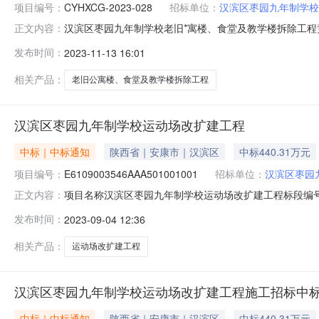
项目编号：
CYHXCG-2023-028
招标单位：
汉滨区枣园九年制学校
汉滨区枣园九年制学校老旧*寓楼、食堂及教学楼拆除工程
正文内容：
西区二号楼4楼获取采购文件，并于2023-11-2315:0
发布时间：
2023-11-13 16:01
食堂及教学楼拆除工程3、预算金额：525286.07元4、
相关产品：
老旧公寓楼、食堂及教学楼拆除工程
汉滨区枣园九年制学校运动场改扩建工程
中标｜中标通知
陕西省｜安康市｜汉滨区
中标440.31万元
项目编号：
E6109003546AAA501001001
招标单位：
汉滨区枣园
项目名称汉滨区枣园九年制学校运动场改扩建工程标段编号E6
正文内容：
名陈念琴联系电话18291577605建筑面积(㎡)5800.
发布时间：
2023-09-04 12:36
（元）中标单位安康市汉滨区成瑞建筑工程有限责任公司徐恒群陕2
相关产品：
运动场改扩建工程
汉滨区枣园九年制学校运动场改扩建工程施工招标中
中标｜中标通知
陕西省｜安康市｜汉滨区
中标440.31万元