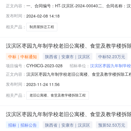
一、合同编号：HT-汉滨区-2024-00040二、合同名
正文内容：
程五、合同主体采购人(甲方)：汉滨区江南中心校地址：汉
发布时间：
2024-02-08 14:18
新技术产业开发区花园乡三元宫村钻石壹号2309号联系方式：
相关产品：
制房屋拆迁工程
汉滨区枣园九年制学校老旧公寓楼、食堂及教学楼拆
中标｜中标通知
陕西省｜安康市｜汉滨区
中标52.23万元
项目编号：
CYHXCG-2023-028
招标单位：
汉滨区枣园九年制学校
汉滨区枣园九年制学校老旧公寓楼、食堂及教学楼拆除工程
正文内容：
商，现磋商工作已结束，根据磋商小组评审结论和采购人
发布时间：
2023-11-24 11:56
楼拆除工程二、采购项目编号：CYHXCG-2023-028
称：安康诚与慧新
相关产品：
老旧公寓楼、食堂及教学楼拆除工程
汉滨区枣园九年制学校老旧公寓楼、食堂及教学楼拆
招标｜招标公告
陕西省｜安康市｜汉滨区
预算52.53万元