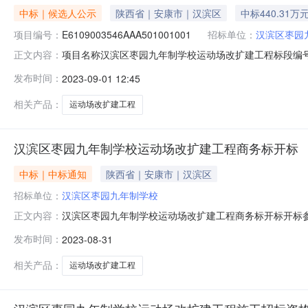
中标｜候选人公示
陕西省｜安康市｜汉滨区
中标440.31万
项目编号：
E6109003546AAA501001001
招标单位：
汉滨区枣园
项目名称汉滨区枣园九年制学校运动场改扩建工程标段编号E6
正文内容：
名陈念琴联系电话18291577605开标时间2023年
发布时间：
2023-09-01 12:45
价（万元）1安康市汉滨区成瑞建筑工程有限责任公司徐恒群陕2611
相关产品：
运动场改扩建工程
汉滨区枣园九年制学校运动场改扩建工程商务标开标
中标｜中标通知
陕西省｜安康市｜汉滨区
招标单位：
汉滨区枣园九年制学校
汉滨区枣园九年制学校运动场改扩建工程商务标开标开标参与人
正文内容：
筑有限公司，工期：180日历天，投标保证金额：10000.0
发布时间：
2023-08-31
投标保证金额：10000.00，投标文件递交时间：2023/8
相关产品：
运动场改扩建工程