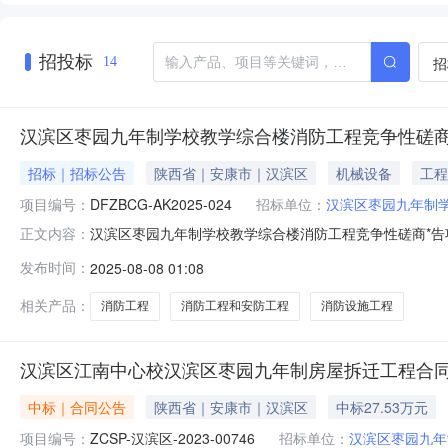
招投标
招
14
汉滨区枣园九年制学校教学综合楼消防工程竞争性磋
招标｜招标公告
陕西省｜安康市｜汉滨区
机械设备
工程
项目编号：
DFZBCG-AK2025-024
招标单位：
汉滨区枣园九年制
汉滨区枣园九年制学校教学综合楼消防工程竞争性磋商*告
正文内容：
取采购文件，并于2025年08月18日15时00分（北京时
发布时间：
2025-08-08 01:08
工程采购方式：竞争性磋商预算金额：585,659.59元采购
相关产品：
消防工程
消防工程和安防工程
消防设施工程
汉滨区江南中心校汉滨区枣园九年制房屋拆迁工程合
中标｜合同公告
陕西省｜安康市｜汉滨区
中标27.53万元
项目编号：
ZCSP-汉滨区-2023-00746
招标单位：
汉滨区枣园九年