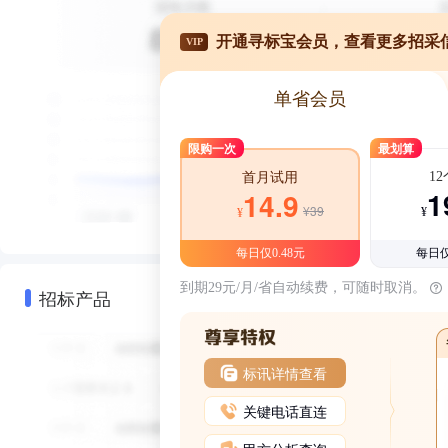
开通寻标宝会员，查看更多招采
VIP
单省会员
限购一次
最划算
1
首月试用
1
14.9
¥39
¥
¥
每日仅0.48元
每日仅
到期29元/月/省自动续费，可随时取消。
招标产品
标讯详情查看
关键电话直连