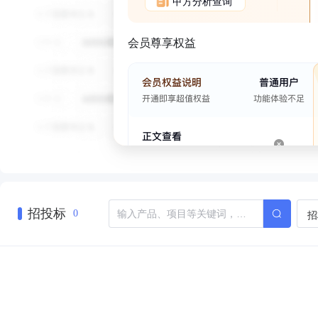
甲方分析查询
会员尊享权益
招投标
招
0