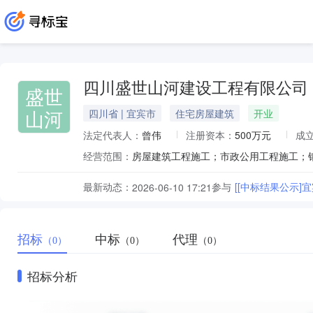
四川盛世山河建设工程有限公司
盛世
山河
四川省 | 宜宾市
住宅房屋建筑
开业
法定代表人：
曾伟
注册资本：
500万元
成
经营范围：
最新动态：
参与
[[中标结果公示]
2026-06-10 17:21
招标
中标
代理
（0）
（0）
（0）
招标分析