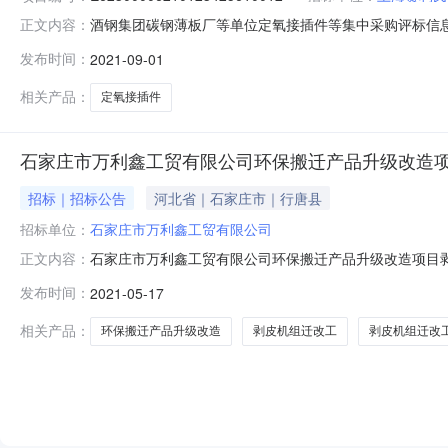
酒钢集团碳钢薄板厂等单位定氧接插件等集中采购评标信息评标开始时
正文内容：
名称标段编号1上海贺利氏电测骑士有限公司E65610012嘉
发布时间：
2021-09-01
相关产品：
定氧接插件
石家庄市万利鑫工贸有限公司环保搬迁产品升级改造
招标｜招标公告
河北省｜石家庄市｜行唐县
招标单位：
石家庄市万利鑫工贸有限公司
石家庄市万利鑫工贸有限公司环保搬迁产品升级改造项目剥皮
正文内容：
1、招标条件本招标项目石家庄市万利鑫工贸有限公司环保
发布时间：
2021-05-17
有限公司。项目已具备招标条件，现对该项目进行公开招标
长安区和平东路，本工程采用采
相关产品：
环保搬迁产品升级改造
剥皮机组迁改工
剥皮机组迁改