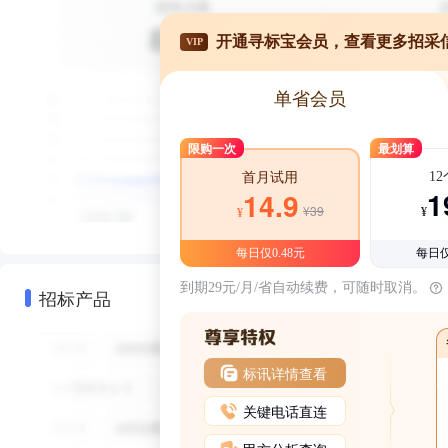
开通寻标宝会员，查看更多招采
VIP
单省会员
限购一次
最划算
1
首月试用
1
14.9
¥39
¥
¥
每日仅0.48元
每日仅
到期29元/月/省自动续费，可随时取消。
招标产品
标讯详情查看
关键电话直连