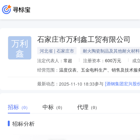
石家庄市万利鑫工贸有限公司
万利
鑫
河北省 | 石家庄市
耐火陶瓷制品及其他耐火材料
法定代表人：
常超
注册资本：
600万元
成
经营范围：
最新动态：
参与
[酒钢集团宏兴股
2025-11-10 18:33
招标
中标
代理
（0）
（0）
（0）
招标分析