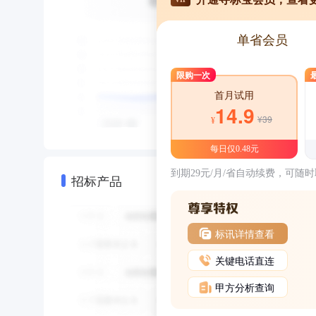
单省会员
限购一次
首月试用
14.9
¥39
¥
每日仅0.48元
到期29元/月/省自动续费，可随
招标产品
标讯详情查看
关键电话直连
甲方分析查询