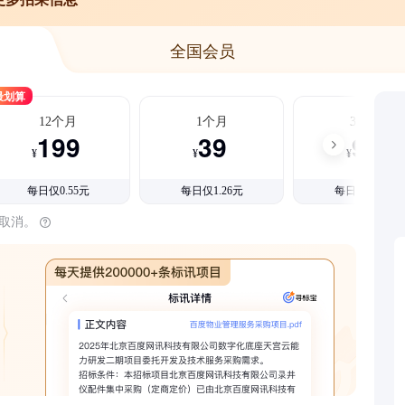
全国会员
最划算
12个月
1个月
3个月
199
39
99
¥
¥
¥
每日仅0.55元
每日仅1.26元
每日仅1.08元
时取消。