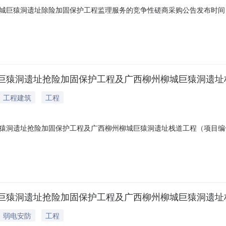
猿洞遗址除险加固保护工程监理服务的竞争性磋商采购公告发布时间：201
采购中心招标地区：柳州市招标产品：所属行业：;其他工程;正大鹏安建
政府采购法实施条例》、《政府采购竞争性磋商采购方式管理暂行办法》
洞遗址抢险加固保护工程及广西柳州柳城巨猿洞遗址栈道工程
工程建筑
工程
洞遗址抢险加固保护工程及广西柳州柳城巨猿洞遗址栈道工程（项目编号：
广西柳州柳城巨猿洞遗址栈道工程品目工程/修缮工程/文物保护建筑修缮采
08月13日中标日期2019年09月03日评审专家名单周勤、陈玥、叶国文、但
洞遗址抢险加固保护工程及广西柳州柳城巨猿洞遗址栈道工程
弱电安防
工程