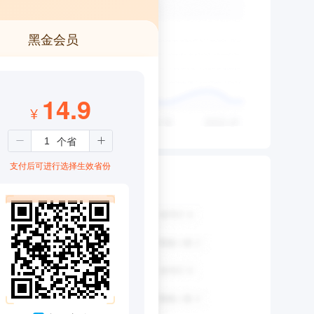
黑金会员
14.9
¥
支付后可进行选择生效省份