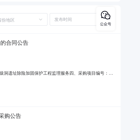
省份地区
公众号
)的合同公告
猿洞遗址除险加固保护工程监理服务四、采购项目编号：
或标的基本概况：详见附件七、其它事项：/八、联系方式1、采购
：柳州市柳北区雅儒路470号富康雅居5栋2、采购人名称：柳城县
采购公告