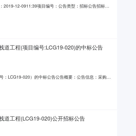
9-12-0911:39项目编号：公告类型：招标公告招标方
设项目管理有限公司受柳城县文物管理所的委托，根据《中
等规定，现就广西柳州柳城巨猿洞遗址除险加固保护工程监
(项目编号:LCG19-020)的中标公告
LCG19-020）的中标公告公告概要：公告信息：采购项
购单位柳城县文物管理所行政区域柳城县公告时间2019年
枫、廖桂引总中标金额￥812.292491万元（人民币）联系人
(LCG19-020)公开招标公告