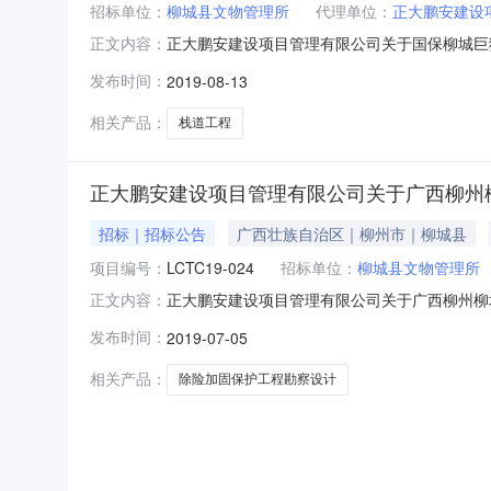
招标单位：
柳城县文物管理所
代理单位：
正大鹏安建设
正大鹏安建设项目管理有限公司关于国保柳城巨猿洞遗
正文内容：
号：公告类型：招标公告招标方式：国内公开截止时
发布时间：
2019-08-13
工程;1、招标条件根据《中华人民共和国政府
猿洞遗
相关产品：
栈道工程
正大鹏安建设项目管理有限公司关于广西柳州柳城
招标｜招标公告
广西壮族自治区｜柳州市｜柳城县
项目编号：
LCTC19-024
招标单位：
柳城县文物管理所
正大鹏安建设项目管理有限公司关于广西柳州柳城巨猿
正文内容：
类型：招标公告招标方式：竞争性谈判采购截止
发布时间：
2019-07-05
文物管理所的委托，根据《中华人民共和国政府
猿洞遗址除险加固保护工
相关产品：
除险加固保护工程勘察设计