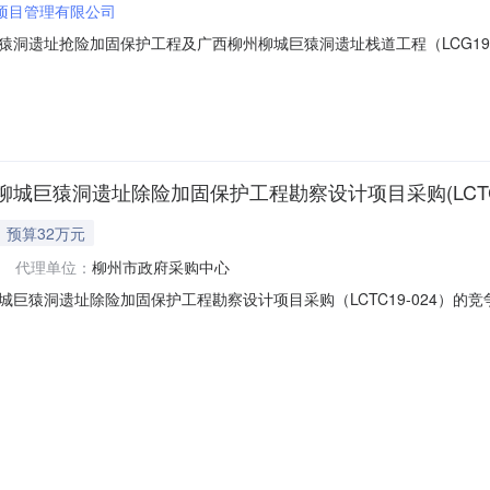
项目管理有限公司
址抢险加固保护工程及广西柳州柳城巨猿洞遗址栈道工程（LCG19-020）
间：2019-09-0300:00:00招标机构：柳州市政府采购中心招标
采购法》、《中华人民共和国招标投标法》等规定，现就柳城县文物管理
巨猿洞遗址除险加固保护工程勘察设计项目采购(LCTC1
预算32万元
代理单位：
柳州市政府采购中心
洞遗址除险加固保护工程勘察设计项目采购（LCTC19-024）的竞争性磋
时间：招标机构：柳州市政府采购中心招标地区：柳州市招标产品：所属行
采购法》、《中华人民共和国政府采购法实施条例》、《政府采购竞争性