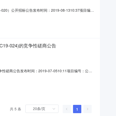
公开招标公告发布时间：2019-08-1310:37项目编
地区：柳州市招标产品：文物保护工程施工一级所属行业：;其他
所的国保柳城巨猿洞遗址抢险加固保护工程及广西柳州柳城巨
9-024)的竞争性磋商公告
商公告发布时间：2019-07-0510:11项目编号：公告
业：;其他工程;正大鹏安建设项目管理有限公司受柳城县
磋商采购方式管理暂行办法》等规定，现就广西柳州柳城巨
共 5 条
1