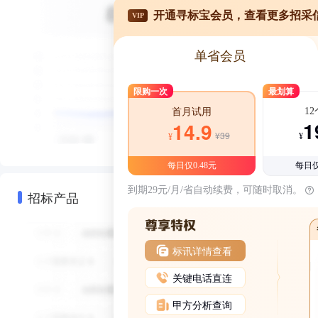
开通寻标宝会员，查看更多招采
VIP
单省会员
限购一次
最划算
1
首月试用
1
14.9
¥39
¥
¥
每日仅0.48元
每日仅
到期29元/月/省自动续费，可随时取消。
招标产品
标讯详情查看
关键电话直连
甲方分析查询