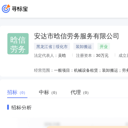
安达市晗信劳务服务有限公司
晗信
劳务
黑龙江省 | 绥化市
装卸搬运
开业
法定代表人：
吴晗
注册资本：
30万元
成立
经营范围：
招标
中标
代理
（0）
（0）
（0）
招标分析