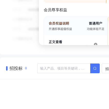
会员尊享权益
招投标
招
0