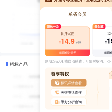
单省会员
限购一次
最划算
1
首月试用
1
14.9
¥39
¥
¥
每日仅0.48元
每日仅
到期29元/月/省自动续费，可随时取消。
招标产品
标讯详情查看
关键电话直连
甲方分析查询