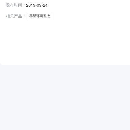
告一、项目名称：临邑县临盘街道办事处李世清村零星环境整改项
发布时间：
2019-09-24
五、采购方式：竞争性磋商六、成交情况：包号预中标供
相关产品：
零星环境整改