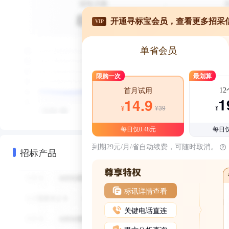
开通寻标宝会员，查看更多招采
VIP
单省会员
限购一次
最划算
1
首月试用
1
14.9
¥39
¥
¥
每日仅0.48元
每日仅
到期29元/月/省自动续费，可随时取消。
招标产品
标讯详情查看
关键电话直连