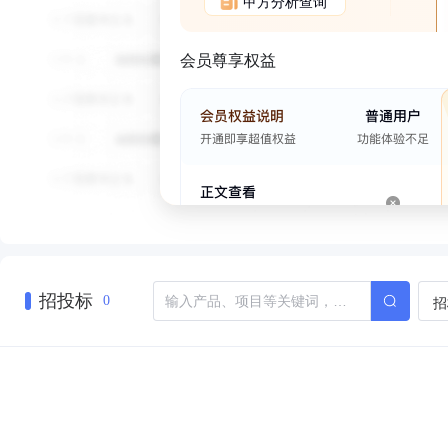
甲方分析查询
会员尊享权益
招投标
招
0