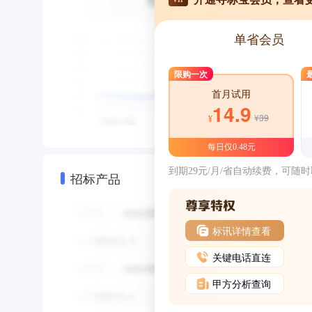
单省会员
限购一次
首月试用
14.9
¥39
¥
每日仅0.48元
到期29元/月/省自动续费，可随
招标产品
标讯详情查看
关键电话直连
甲方分析查询