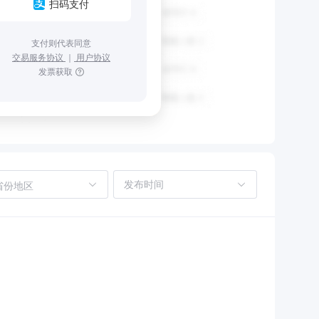
扫码支付
支付则代表同意
交易服务协议
｜
用户协议
发票获取
省份地区