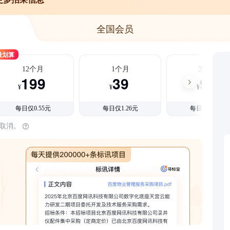
全国会员
最划算
12个月
1个月
3个月
199
39
99
¥
¥
¥
每日仅0.55元
每日仅1.26元
每日仅1.08元
时取消。