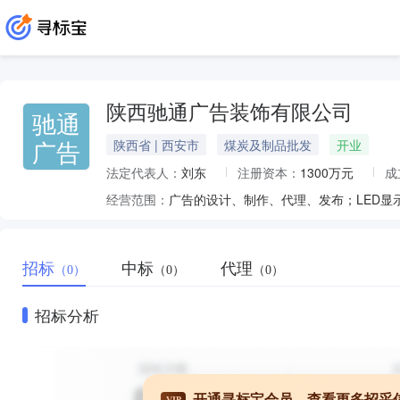
陕西驰通广告装饰有限公司
驰通
广告
陕西省 | 西安市
煤炭及制品批发
开业
法定代表人：
刘东
注册资本：
1300万元
成
经营范围：
招标
中标
代理
（0）
（0）
（0）
招标分析
开通寻标宝会员，查看更多招采
VIP