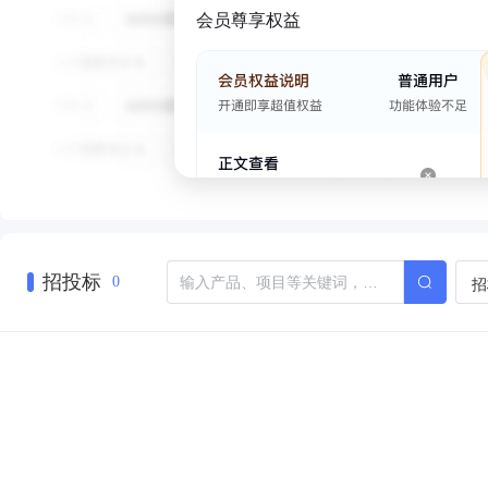
会员尊享权益
招投标
招
0