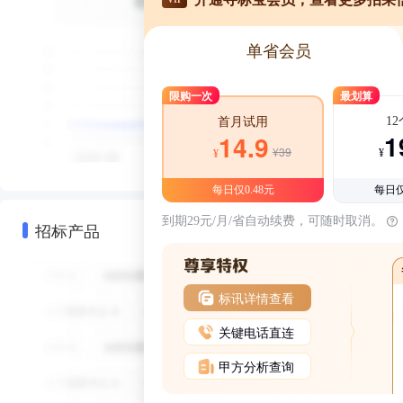
单省会员
限购一次
最划算
1
首月试用
1
14.9
¥39
¥
¥
每日仅0.48元
每日仅
到期29元/月/省自动续费，可随时取消。
招标产品
标讯详情查看
关键电话直连
甲方分析查询