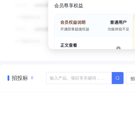
会员尊享权益
招投标
招
0