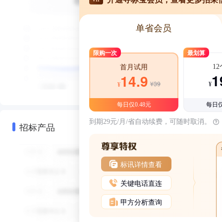
单省会员
限购一次
最划算
1
首月试用
1
14.9
¥39
¥
¥
每日仅0.48元
每日仅
到期29元/月/省自动续费，可随时取消。
招标产品
标讯详情查看
关键电话直连
甲方分析查询