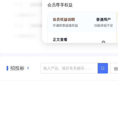
会员尊享权益
招投标
招
0