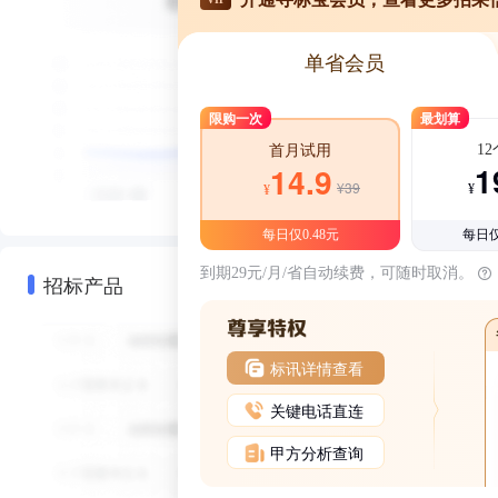
单省会员
限购一次
最划算
1
首月试用
1
14.9
¥39
¥
¥
每日仅0.48元
每日仅
到期29元/月/省自动续费，可随时取消。
招标产品
标讯详情查看
关键电话直连
甲方分析查询