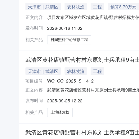
天津市｜武清区
农林牧渔
工程
预算8.70万元
项目发布区域发布区域黄花店镇/甄营村招标方
正文内容：
周期1月招标类别工程建设农用项目否资金性质集体
发布时间：
2026-06-16 11:02
付款，分期付款方式：以签订的书面合同为准投
会议室130平米、库房70平
相关产品：
日间照料中心维修工程
武清区黄花店镇甄营村村东原刘士兵承租9亩土地经营
天津市｜武清区
农林牧渔
工程
项目编号：
WQ_CQ_2025_S_1412
武清区黄花店镇甄营村村东原刘士兵承租9亩土地经
正文内容：
花店镇甄营村村东原刘士兵承租9亩土地经营权（交付日2
发布时间：
2025-09-25 12:22
2416:42:04标的区域黄花店镇/甄营村转出
相关产品：
土地经营权
武清区黄花店镇甄营村村东原刘士兵承租9亩土地经营