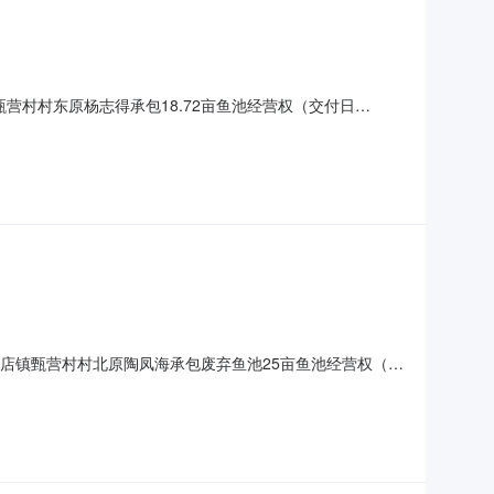
甄营村村东原杨志得承包18.72亩鱼池经营权（交付日
9-23标的区域转出方天津市武清区黄花店镇甄营股份经济合作社受让
黄花店镇甄营村村北原陶凤海承包废弃鱼池25亩鱼池经营权（交
-09-23标的区域转出方天津市武清区黄花店镇甄营股份经济合作社