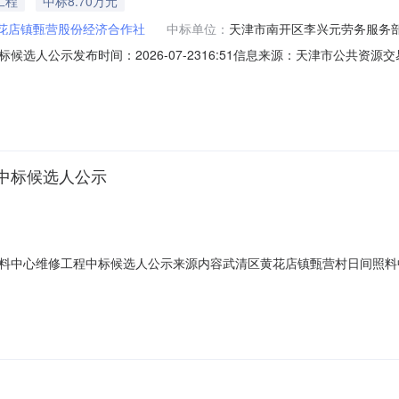
工程
中标8.70万元
花店镇甄营股份经济合作社
中标单位：
天津市南开区李兴元劳务服务
选人公示发布时间：2026-07-2316:51信息来源：天津市公共
内容武清区黄花店镇甄营村日间照料中心维修工程中标候选人公示项目编号：20
中标候选人基本情况：中标候选人：天津市南开区李兴元劳务服务部（个体工商户
中标候选人公示
中心维修工程中标候选人公示来源内容武清区黄花店镇甄营村日间照料中心维修
2026-07-25一、竞价情况1、中标候选人基本情况：中标候选人：天津市
验收规范合格标准工期：1个月2、中标候选人响应公告信息要求的资格能力条