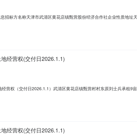
信息招标方名称天津市武清区黄花店镇甄营股份经济合作社企业性质地址天
资金来源自筹87000元转出信息项目名称武清区黄花店镇甄营村日间照料中
标方条件面向就该项目具有相关施工能力的个体工商户。其他描述1、工
权(交付日2026.1.1)
营权（交付日2026.1.1）武清区黄花店镇甄营村村东原刘士兵承租9亩土
026.1.1）项目编号WQ_CQ_2025_S_1412转出方式出租交易方式阶
方天津市武清区黄花店镇甄营股份经济合作
权(交付日2026.1.1)