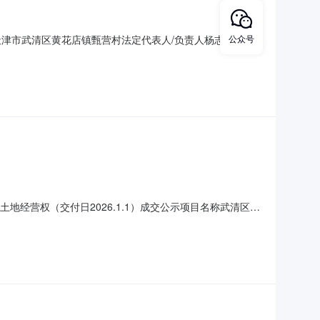
津市武清区黄花店镇甄营村法定代表人/负责人杨志明项目
公众号
心维修工程挂牌价格87000.000元(总价)支付方式分期
程内容：日间照料中心墙面脱漏需进行墙板安装维修，包括
地经营权（交付日2026.1.1）成交公示项目名称武清区黄
梯竞价项目底价150.000元/亩/年成交时间2025-09-