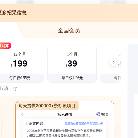
更多招采信息
全国会员
最划算
12个月
1个月
3个月
199
39
99
¥
¥
¥
每日仅0.55元
每日仅1.26元
每日仅1.08元
时取消。