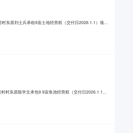
东原刘士兵承租9亩土地经营权（交付日2026.1.1）项目
方天津市武清区黄花店镇甄营股份经济合作社受让方杨士忠转出面积/
村东原陈学文承包9.9亩鱼池经营权（交付日2026.1.1）
域转出方天津市武清区黄花店镇甄营股份经济合作社受让方陈学文转