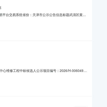
部
资源交易平台交易系统省份：天津市公示公告信息标题武清区黄花
26/H-006049公示开始时间：2026-07-23公
）投标报价：人民币87000.000元(总价)。质
工程中标候选人公示项目编号：2026/H-006049公
南开区李兴元劳务服务部（个体工商户）投标报价：人民币
件：面向就该项目具有相关施工能力的个体工商户。二、提出异