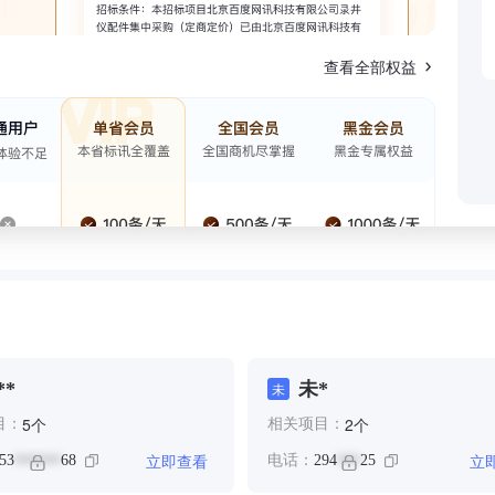
查看全部权益
**
未*
未
个
个
5
2
目：
相关项目：
立即查看
立
53
68
电话：
294
25
******
***