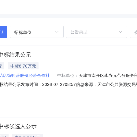
招标单位
中标结果公示
程
中标8.70万元
花店镇甄营股份经济合作社
中标单位：
天津市南开区李兴元劳务服务
果公示发布时间：2026-07-2708:57信息来源：天津市公共资
内容武清区黄花店镇甄营村日间照料中心维修工程中标结果公示项目编号：20
币87000.000元(总价)。质量：符合相关验收规范合格标准工期：1
中标候选人公示