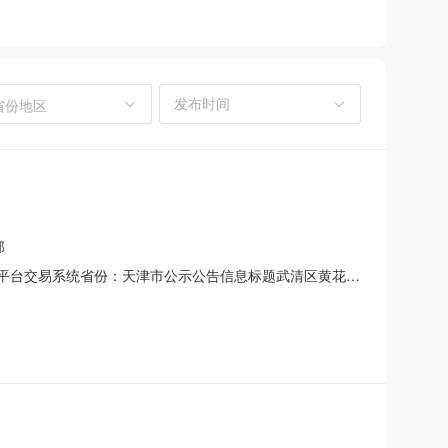
省份地区
部
源交易平台交易系统省份：天津市公示公告信息标题武清区黄花店
26/H-006049一、中标人信息中标人：天津市南开区
个月二、提出异议的渠道和方式以书面形式向天津市武清区黄花