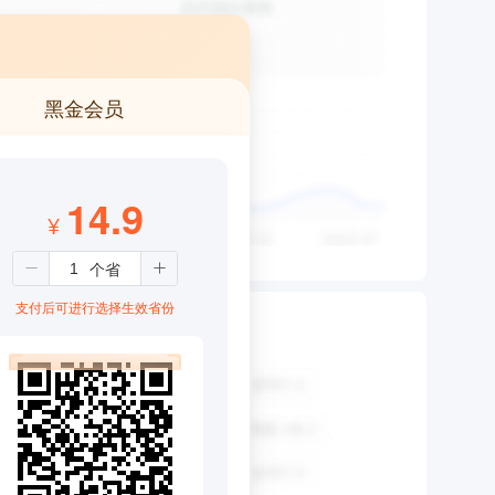
黑金会员
14.9
¥
支付后可进行选择生效省份