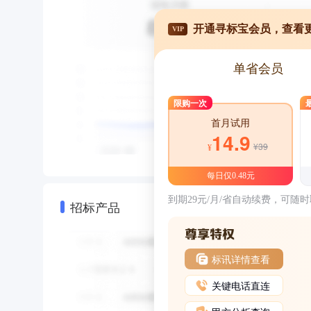
开通寻标宝会员，查看
VIP
单省会员
限购一次
首月试用
14.9
¥39
¥
每日仅0.48元
到期29元/月/省自动续费，可随
招标产品
标讯详情查看
关键电话直连