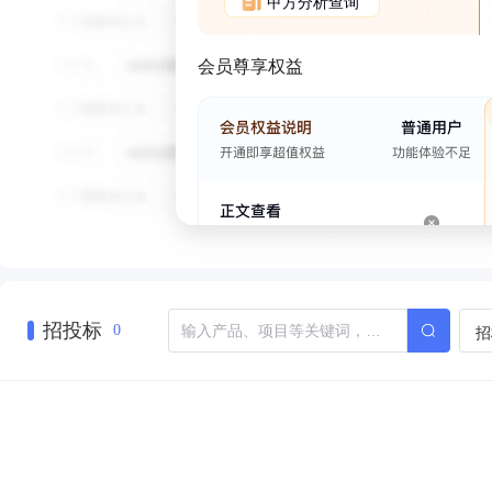
甲方分析查询
会员尊享权益
招投标
招
0