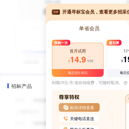
开通寻标宝会员，查看更多招采
VIP
单省会员
限购一次
最划算
1
首月试用
1
14.9
¥39
¥
¥
每日仅0.48元
每日仅
到期29元/月/省自动续费，可随时取消。
招标产品
标讯详情查看
关键电话直连