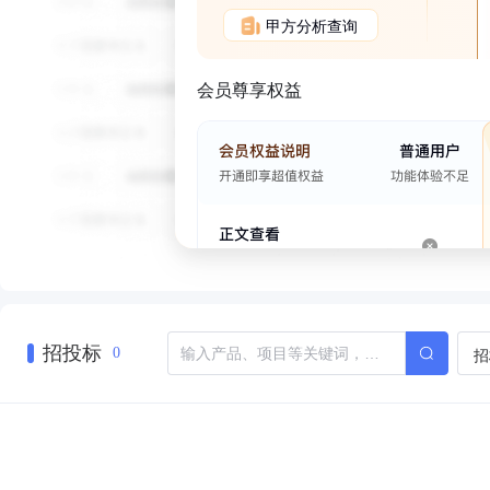
甲方分析查询
会员尊享权益
招投标
招
0