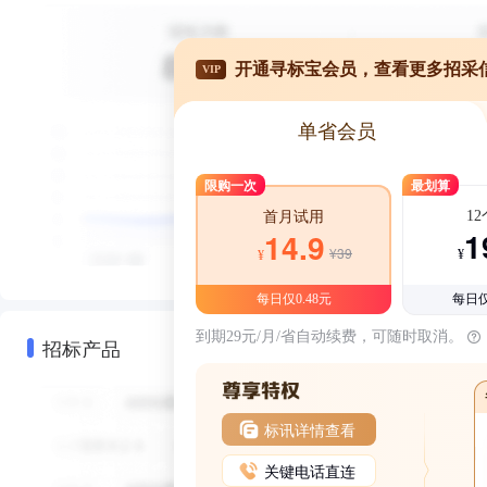
开通寻标宝会员，查看更多招采
VIP
单省会员
限购一次
最划算
1
首月试用
1
14.9
¥39
¥
¥
每日仅0.48元
每日仅
到期29元/月/省自动续费，可随时取消。
招标产品
标讯详情查看
关键电话直连