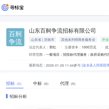
山东百舸争流招标有限公司
百舸
争流
山东省 | 济南市
其他未列明商务服务业
开业
法定代表人：
郭红
注册资本：
1000万元
成
经营范围：
最新动态：
参与
[金乡县人民医院常
2026-01-26 11:44
招标
中标
代理
（0）
（0）
（0）
招标分析