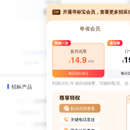
开通寻标宝会员，查看更多招采
VIP
单省会员
限购一次
最划算
1
首月试用
1
14.9
¥39
¥
¥
每日仅0.48元
每日仅
到期29元/月/省自动续费，可随时取消。
招标产品
标讯详情查看
关键电话直连