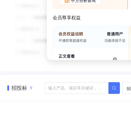
甲方分析查询
会员尊享权益
招投标
招
0