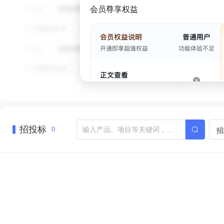
会员尊享权益
招投标
招
0