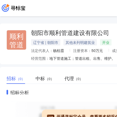
朝阳市顺利管道建设有限公司
顺利
管道
辽宁省 | 朝阳市
其他未列明建筑业
开业
法定代表人：
杨桂霞
注册资本：
50万元
成
经营范围：
地下管道施工；管道出租、出售、维护。
招标
中标
代理
（0）
（0）
（0）
招标分析
开通寻标宝会员，查看更多招采
VIP