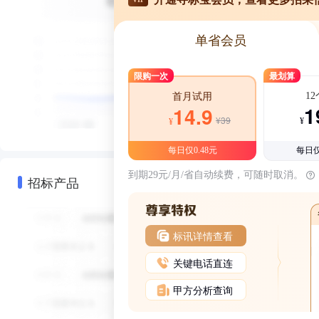
单省会员
限购一次
最划算
1
首月试用
1
14.9
¥39
¥
¥
每日仅0.48元
每日仅
到期29元/月/省自动续费，可随时取消。
招标产品
标讯详情查看
关键电话直连
甲方分析查询