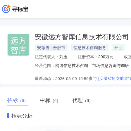
安徽远方智库信息技术有限公司
远方
智库
安徽省 | 合肥市
信息技术咨询服务
开业
法定代表人：
刘玉
注册资本：
200万元
成
经营范围：
最新动态：
参与
[安徽省短支航道
2026-05-09 19:59
招标
中标
代理
（0）
（0）
（0）
招标分析