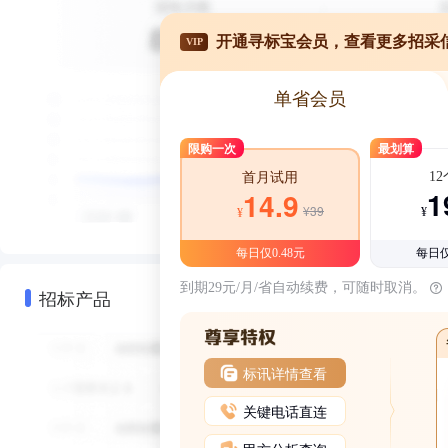
开通寻标宝会员，查看更多招采
VIP
单省会员
限购一次
最划算
1
首月试用
1
14.9
¥39
¥
¥
每日仅0.48元
每日仅
到期29元/月/省自动续费，可随时取消。
招标产品
标讯详情查看
关键电话直连