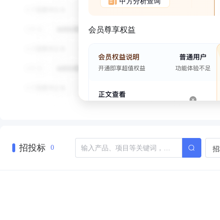
甲方分析查询
会员尊享权益
招投标
招
0