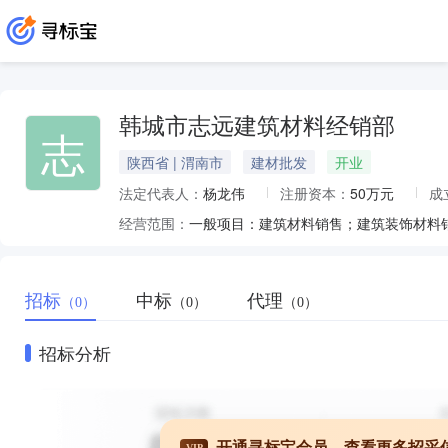
韩城市志远建筑材料经销部
志
陕西省 | 渭南市
建材批发
开业
法定代表人：
杨龙伟
注册资本：
50万元
成
经营范围：
招标
中标
代理
（0）
（0）
（0）
招标分析
开通寻标宝会员，查看更多招采
VIP