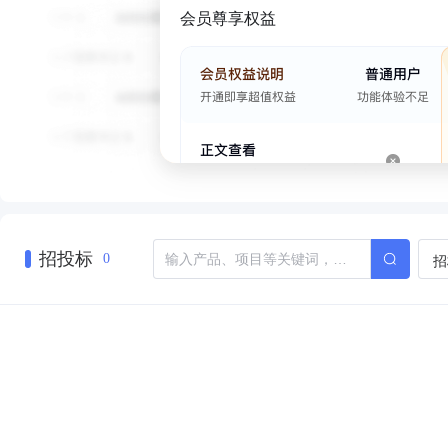
会员尊享权益
招投标
招
0