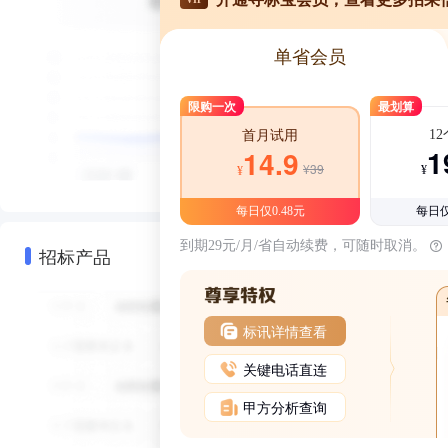
单省会员
限购一次
最划算
1
首月试用
1
14.9
¥39
¥
¥
每日仅0.48元
每日仅
到期29元/月/省自动续费，可随时取消。
招标产品
标讯详情查看
关键电话直连
甲方分析查询