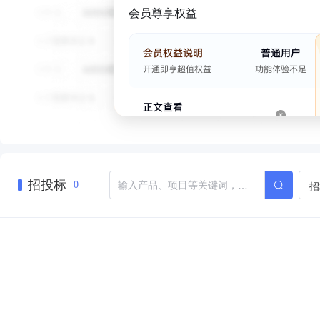
会员尊享权益
招投标
招
0