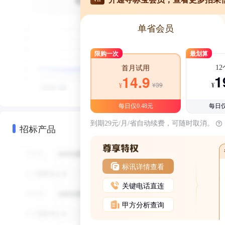
单省会员
限购一次
最划算
1
首月试用
1
14.9
¥39
¥
¥
每日仅0.48元
每日仅
到期29元/月/省自动续费，可随时取消。
招标产品
标讯详情查看
关键电话直连
甲方分析查询