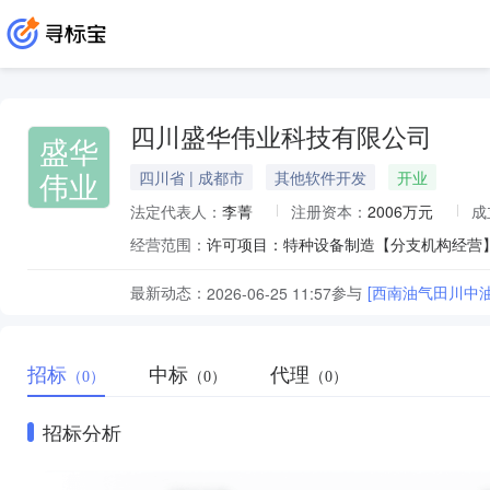
四川盛华伟业科技有限公司
盛华
伟业
四川省 | 成都市
其他软件开发
开业
法定代表人：
李菁
注册资本：
2006万元
成
经营范围：
最新动态：
参与
[西南油气田川中
2026-06-25 11:57
招标
中标
代理
（0）
（0）
（0）
招标分析