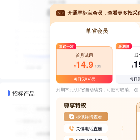
开通寻标宝会员，查看更多招采
VIP
单省会员
限购一次
最划算
1
首月试用
1
14.9
¥39
¥
¥
每日仅0.48元
每日仅
到期29元/月/省自动续费，可随时取消。
招标产品
标讯详情查看
关键电话直连