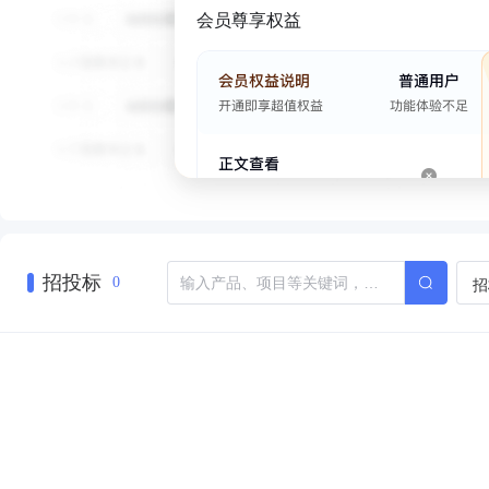
会员尊享权益
招投标
招
0