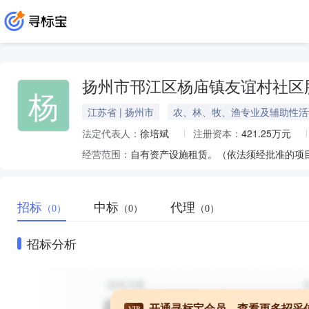
扬州市邗江区杨庙镇友谊村社区
杨
江苏省 | 扬州市
农、林、牧、渔专业及辅助性活
法定代表人：
徐培斌
注册资本：
421.25万元
经营范围：
自有资产设施租赁。（依法须经批准的项
招标
中标
代理
（0）
（0）
（0）
招标分析
开通寻标宝会员，查看更多招采
VIP