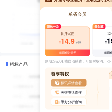
单省会员
限购一次
最划算
1
首月试用
1
14.9
¥39
¥
¥
每日仅0.48元
每日仅
到期29元/月/省自动续费，可随时取消。
招标产品
标讯详情查看
关键电话直连
甲方分析查询