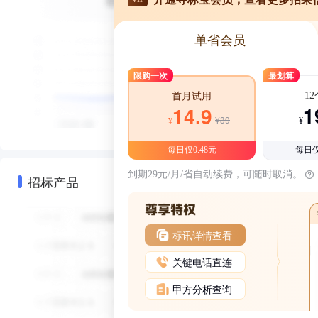
单省会员
限购一次
最划算
1
首月试用
1
14.9
¥39
¥
¥
每日仅0.48元
每日仅
到期29元/月/省自动续费，可随时取消。
招标产品
标讯详情查看
关键电话直连
甲方分析查询