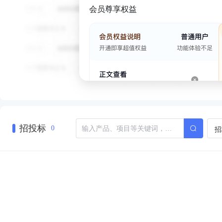
会员尊享权益
招投标
招
0