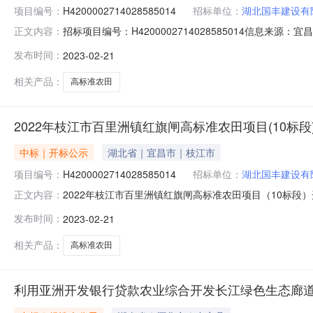
项目编号：
H4200002714028585014
招标单位：
湖北国丰建设有
招标项目编号：H4200002714028585014信息来源
正文内容：
来源：宜昌市公共资源交易中心开标参与人开标地点开标三室开
发布时间：
2023-02-21
科技有限公司;湖北吾朋建筑工程有限公司;成都惠森生物技
相关产品：
高标准农田
2022年枝江市百里洲镇红旗闸高标准农田项目(10标段
中标｜开标公示
湖北省｜宜昌市｜枝江市
项目编号：
H4200002714028585014
招标单位：
湖北国丰建设有
2022年枝江市百里洲镇红旗闸高标准农田项目（10标段）开标记
正文内容：
2023-02-2109:26开标记录内容投标人名称:湖北
发布时间：
2023-02-21
成都宇超农资有限公司;四川物华农业科技有限公司;湖北筑
相关产品：
高标准农田
利用亚洲开发银行贷款农业综合开发长江绿色生态廊道