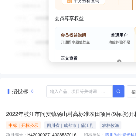
甲方分析查询
会员尊享权益
招投标
招
8
2022年枝江市问安镇杨山村高标准农田项目(9标段)
中标｜开标公示
四川省｜成都市｜蒲江县
农林牧渔
项目编号：
H4200002714028587016
招标单位：
四川为民蜀光科