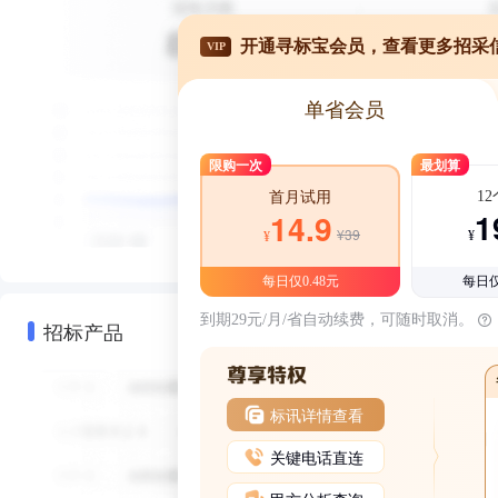
开通寻标宝会员，查看更多招采
VIP
单省会员
限购一次
最划算
1
首月试用
1
14.9
¥39
¥
¥
每日仅0.48元
每日仅
到期29元/月/省自动续费，可随时取消。
招标产品
标讯详情查看
关键电话直连