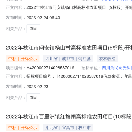
2022年枝江市问安镇杨山村高标准农田项目（9标段）开标记录开标
正文内容：
02-2305:09开标记录内容投标人名称:四川为民蜀光
发布时间：
2023-02-24 06:40
相关产品：
农田
2022年枝江市问安镇杨山村高标准农田项目(9标段)
中标｜开标公示
四川省｜成都市｜蒲江县
农林牧渔
项目编号：
H4200002714028587016
招标单位：
四川为民蜀光科
招标项目编号：H4200002714028587016信息来源
正文内容：
源：宜昌市公共资源交易中心开标参与人开标地点开标三室开标
发布时间：
2023-02-23
技有限公司;沧州佳和生物科技有限公司;
相关产品：
农田
2022年枝江市百里洲镇红旗闸高标准农田项目(10标段
中标｜开标公示
湖北省｜宜昌市｜枝江市