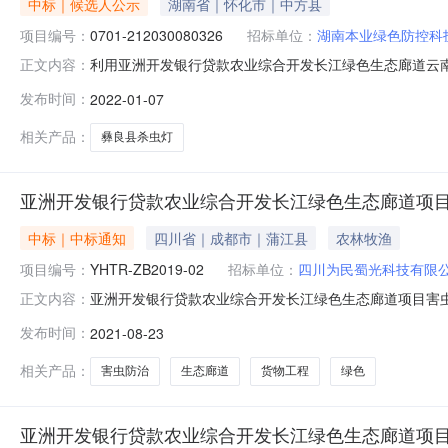
中标｜候选人公示
湖南省｜怀化市｜中方县
项目编号：
0701-212030080326
招标单位：
湖南本业绿色防控科
利用亚洲开发银行贷款农业综合开发长江绿色生态廊道云南项目彝
正文内容：
良县杀虫灯采购包(合同号：GP-YNYL-02):中标人
发布时间：
2022-01-07
灯采购包（招标编号：0701-212030080326，合
相关产品：
彝良县杀虫灯
亚洲开发银行贷款农业综合开发长江绿色生态廊道项目害虫防治
中标｜中标通知
四川省｜成都市｜蒲江县
农林牧渔
项目编号：
YHTR-ZB2019-02
招标单位：
四川为民蜀光科技有限
亚洲开发银行贷款农业综合开发长江绿色生态廊道项目害虫防治货物
正文内容：
(20210520)-0002亚洲开发银行贷款农业综合开发长
发布时间：
2021-08-23
期:2021年8月23日项目名称:亚洲开发银行贷款农业综合开
相关产品：
害虫防治
生态廊道
货物工程
绿色
亚洲开发银行贷款农业综合开发长江绿色生态廊道项目害虫防治