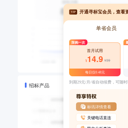
开通寻标宝会员，查看
VIP
单省会员
限购一次
首月试用
14.9
¥39
¥
每日仅0.48元
到期29元/月/省自动续费，可随
招标产品
标讯详情查看
关键电话直连