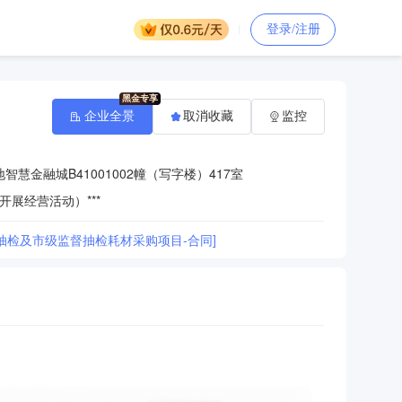
登录/注册
企业全景
取消收藏
监控
慧金融城B41001002幢（写字楼）417室
展经营活动）***
抽检及市级监督抽检耗材采购项目-合同]