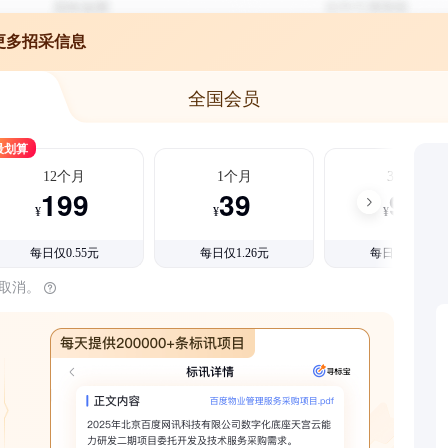
更多招采信息
全国会员
最划算
12个月
1个月
3个月
199
39
99
¥
¥
¥
每日仅0.55元
每日仅1.26元
每日仅1.08元
时取消。