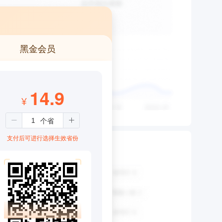
黑金会员
14.9
¥
支付后可进行选择生效省份