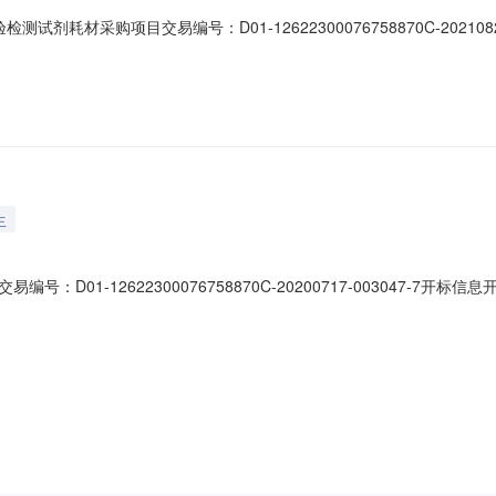
耗材采购项目交易编号：D01-12622300076758870C-20210825-0
地：2楼第一开标厅评标信息评标开始时间：2021-10-1210:00:00评标结束时
肃艾尔维科学仪器有限公司E620600060
生
1-12622300076758870C-20200717-003047-7开标信息开标
三开标厅评标信息评标开始时间：2020-08-1109:00:00评标结束时间：20
）1武威新大宏医疗器械有限责任公司E620600060