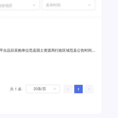
省份地区
平台品目采购单位范县国土资源局行政区域范县公告时间
www.fxzfcgzx.cn开标时间2018年01月10日15:30开
56采购单位范县国土资源局采购
共 1 条
1