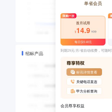
单省会员
限购一次
首月试用
14.9
¥39
¥
每日仅0.48元
到期29元/月/省自动续费，可随
招标产品
标讯详情查看
关键电话直连
甲方分析查询
会员尊享权益