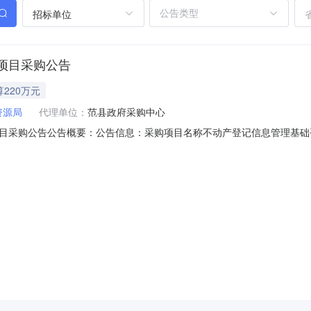
招标单位
项目采购公告
算220万元
资源局
代理单位：
范县政府采购中心
目采购公告公告概要：公告信息：采购项目名称不动产登记信息管理基础
12月19日15:43至2017年12月29日17:30招标文件售价￥0获取招标文件的地点
币）联系人及联系方式：项目联系人李率磊项目联系电话138393728