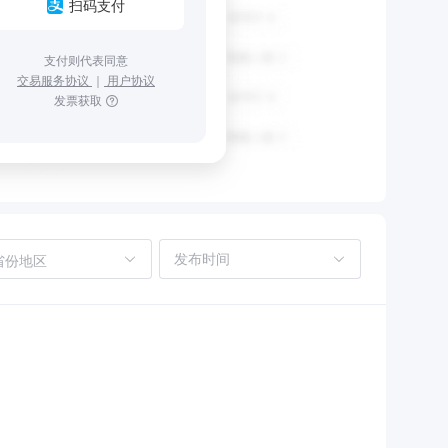
扫码支付
支付则代表同意
交易服务协议
｜
用户协议
发票获取
省份地区