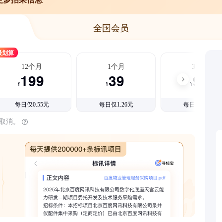
全国会员
最划算
12个月
1个月
3个月
199
39
99
¥
¥
¥
每日仅0.55元
每日仅1.26元
每日仅1.08元
时取消。