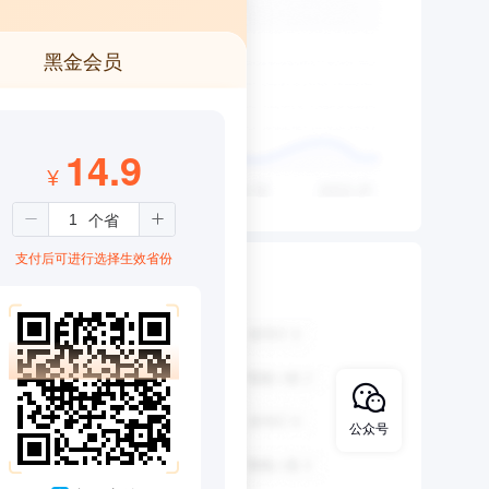
黑金会员
14.9
¥
支付后可进行选择生效省份
公众号