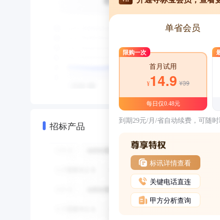
单省会员
限购一次
首月试用
14.9
¥39
¥
每日仅0.48元
到期29元/月/省自动续费，可随
招标产品
标讯详情查看
关键电话直连
甲方分析查询