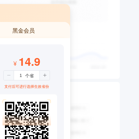
黑金会员
14.9
¥
支付后可进行选择生效省份