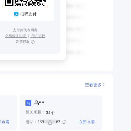
扫码支付
支付则代表同意
交易服务协议
｜
用户协议
发票获取
查看更多
乌**
乌
个
34
相关项目：
即查看
立即查看
电话：
139
63
******