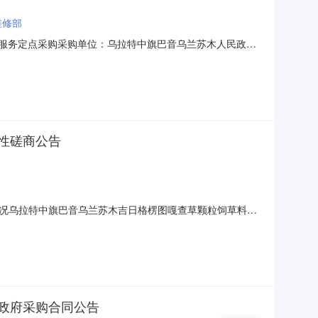
维修部
和保养服务定点采购采购单位：乌拉特中旗巴音乌兰苏木人民政府
947888298采购计划备案书/批准书编号：乌中政采计划
前）1个3索迈刹车片（后）1个4涡轮
性磋商公告
况乌拉特中旗巴音乌兰苏木吉日格楞图嘎查草颗粒饲草料加
9时00分（北京时间）前提交响应文件。一、项目基本情况项
性磋商预算金额：1,598,077.64元采购需求：合同包
政府采购合同公告