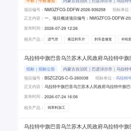
中标｜中标通知
内蒙古自治区｜巴彦淖尔市｜乌拉特
项目编号：
NMGZFCG-DDFW-2026-936258
招标单位
一、项目概述项目编号：NMGZFCG-DDFW
正文内容：
所属区域：巴彦淖尔市本级预算金额(元)：2,550.
发布时间：
2026-07-29 12:26
[2026]01901采购方式：电子卖场（定点
相关产品：
进气管
索迈刹车片
刹车盘修复
补轮
乌拉特中旗巴音乌兰苏木人民政府乌拉特中旗
招标｜招标公告
内蒙古自治区｜巴彦淖尔市｜乌拉特
项目编号：
BSZCZQS-C-G-260038
招标单位：
乌拉特
乌拉特中旗巴音乌兰苏木人民政府乌拉特中旗巴
正文内容：
工项目采购项目的潜在供应商应在内蒙古自治区政
发布时间：
2026-07-24 16:06
目编号：BSZCZQS-C-G-260038项目
1(合同包一
相关产品：
饲草料加工
乌拉特中旗巴音乌兰苏木人民政府乌拉特中旗