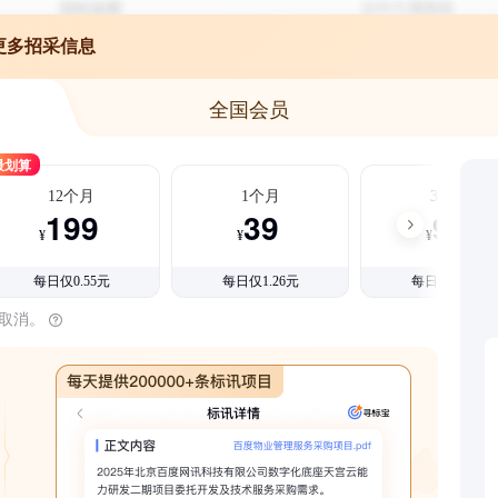
更多招采信息
全国会员
最划算
12个月
1个月
3个月
199
39
99
¥
¥
¥
每日仅0.55元
每日仅1.26元
每日仅1.08元
时取消。