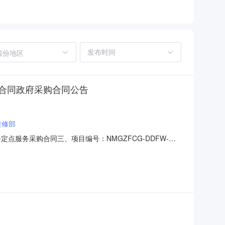
省份地区
合同政府采购合同公告
维修部
务定点服务采购合同三、项目编号：NMGZFCG-DDFW-
方)：乌拉特中旗巴音乌兰苏木人民政府地址：内蒙古自治区_
：内蒙古自治区-巴彦淖尔市-乌拉特中旗-海流图镇