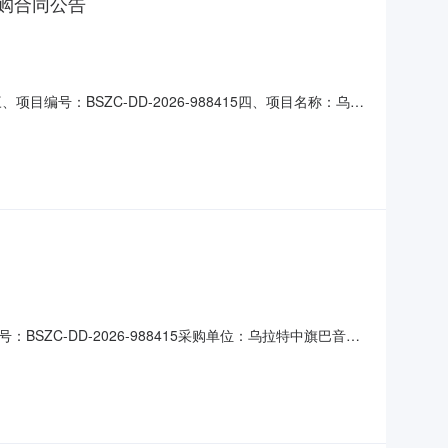
购合同公告
目编号：BSZC-DD-2026-988415四、项目名称：乌拉
区巴彦淖尔市乌拉特中旗巴音乌兰苏木人民政府联系方式：
17六、合同主要信息主要标的：序号名称数量(单
C-DD-2026-988415采购单位：乌拉特中旗巴音乌
备案书/核准书编号：乌中政采计划[2026]01784采购方式：
00，大写(人民币)：叁万元