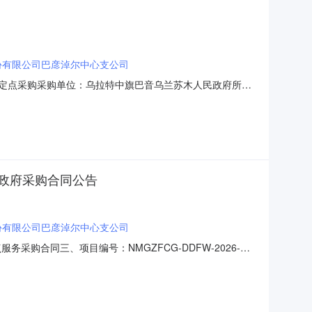
份有限公司巴彦淖尔中心支公司
险服务定点采购采购单位：乌拉特中旗巴音乌兰苏木人民政府所属
8298采购计划备案书/批准书编号：乌中政采计划[2026]01782
内容四、报价明细成交供应商：中
政府采购合同公告
份有限公司巴彦淖尔中心支公司
服务采购合同三、项目编号：NMGZFCG-DDFW-2026-
中旗巴音乌兰苏木人民政府地址：内蒙古自治区_巴彦淖尔市_
中心支公司地址：内蒙古自治区巴彦淖尔市临河区北环