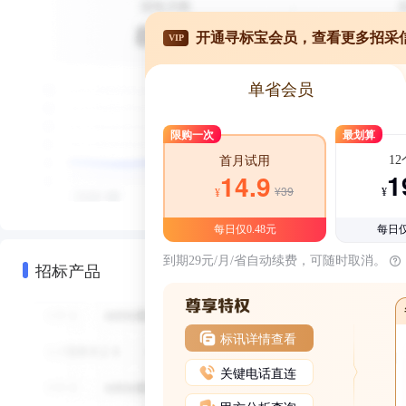
开通寻标宝会员，查看更多招采
VIP
单省会员
限购一次
最划算
1
首月试用
1
14.9
¥39
¥
¥
每日仅0.48元
每日仅
到期29元/月/省自动续费，可随时取消。
招标产品
标讯详情查看
关键电话直连