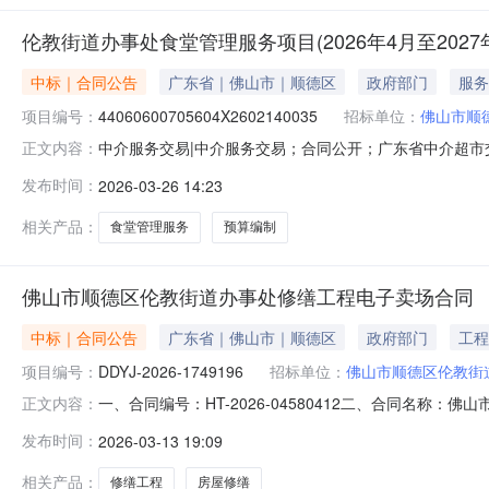
伦教街道办事处食堂管理服务项目(2026年4月至2027
中标｜合同公告
广东省｜佛山市｜顺德区
政府部门
服务
项目编号：
44060600705604X2602140035
招标单位：
佛山市顺
中介服务交易|中介服务交易；合同公开；广东省中介超市交
正文内容：
44060600705604X2602140035项目业主
发布时间：
2026-03-26 14:23
（2026年4月至2027年3月）预算编制合同编号：GDX2
相关产品：
食堂管理服务
预算编制
佛山市顺德区伦教街道办事处修缮工程电子卖场合同
中标｜合同公告
广东省｜佛山市｜顺德区
政府部门
工程
项目编号：
DDYJ-2026-1749196
招标单位：
佛山市顺德区伦教街
一、合同编号：HT-2026-04580412二、合同名称：
正文内容：
道办事处修缮工程定点采购五、合同主体采购人（甲方）：佛
发布时间：
2026-03-13 19:09
供应商（乙方）：佛山市顺德区正之道环境工程有限公司地址
相关产品：
修缮工程
房屋修缮