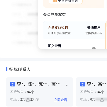
甲方分析查询
会员尊享权益
招标联系人
李*、陈*、陈**、高**、高
李*、高**
李
李
**、黄**、黄**
个
个
84
34
相关项目：
相关项目：
立即查看
电话：
273
23
电话：
075
***
*******