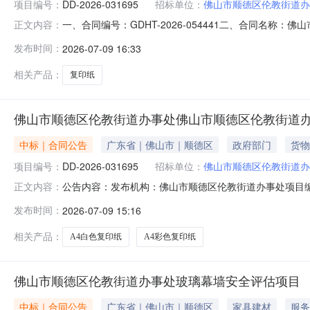
项目编号：
DD-2026-031695
招标单位：
佛山市顺德区伦教街道办
一、合同编号：GDHT-2026-054441二、合同名称
正文内容：
办事处采购订单五、合同主体采购人（甲方）：佛山市顺德
发布时间：
2026-07-09 16:33
区大良驰名涛电脑经营部地址：大良环城路德昌商场14号20
相关产品：
复印纸
佛山市顺德区伦教街道办事处佛山市顺德区伦教街道
中标｜合同公告
广东省｜佛山市｜顺德区
政府部门
货物
项目编号：
DD-2026-031695
招标单位：
佛山市顺德区伦教街道办
公告内容：发布机构：佛山市顺德区伦教街道办事处项目编号：D
正文内容：
合同三、项目编号DD-2026-031695四、项目名
发布时间：
2026-07-09 15:16
街道办事处1楼机关事务组联系方式：27330323供应商(乙
相关产品：
A4白色复印纸
A4彩色复印纸
佛山市顺德区伦教街道办事处玻璃幕墙安全评估项目
中标｜合同公告
广东省｜佛山市｜顺德区
家具建材
服务