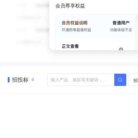
会员尊享权益
招投标
招
0