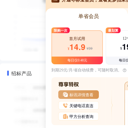
单省会员
限购一次
最划算
1
首月试用
1
14.9
¥39
¥
¥
每日仅0.48元
每日仅
到期29元/月/省自动续费，可随时取消。
招标产品
标讯详情查看
关键电话直连
甲方分析查询