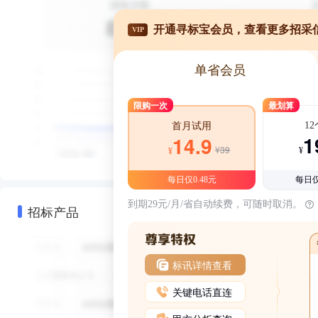
开通寻标宝会员，查看更多招采
VIP
单省会员
限购一次
最划算
1
首月试用
1
14.9
¥39
¥
¥
每日仅0.48元
每日仅
到期29元/月/省自动续费，可随时取消。
招标产品
标讯详情查看
关键电话直连