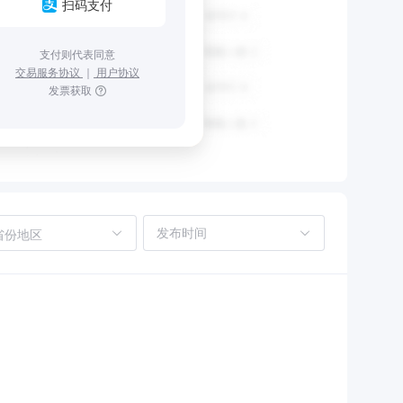
扫码支付
支付则代表同意
交易服务协议
｜
用户协议
发票获取
省份地区