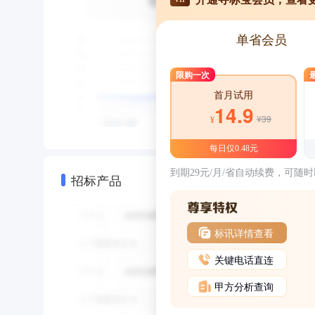
单省会员
限购一次
首月试用
14.9
¥39
¥
每日仅0.48元
到期29元/月/省自动续费，可随
招标产品
标讯详情查看
关键电话直连
甲方分析查询