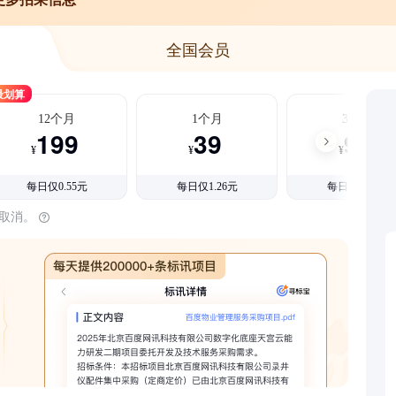
全国会员
最划算
12个月
1个月
3个月
199
39
99
¥
¥
¥
每日仅0.55元
每日仅1.26元
每日仅1.08元
时取消。