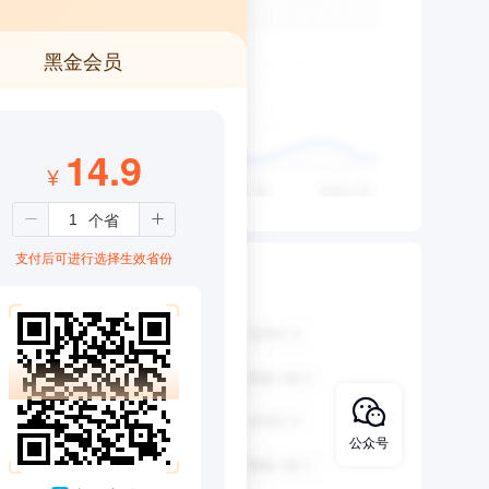
黑金会员
14.9
¥
支付后可进行选择生效省份
公众号