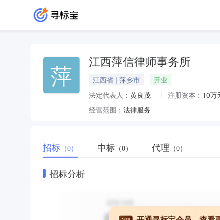
江西萍信律师事务所
萍
江西省 | 萍乡市
开业
法定代表人：
黄良茂
注册资本：
10万
经营范围：
法律服务
招标
中标
代理
（0）
（0）
（0）
招标分析
开通寻标宝会员，查看
VIP