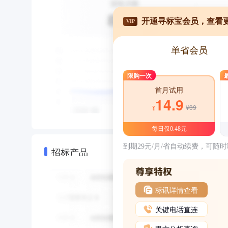
开通寻标宝会员，查看
VIP
单省会员
限购一次
首月试用
14.9
¥39
¥
每日仅0.48元
到期29元/月/省自动续费，可随
招标产品
标讯详情查看
关键电话直连