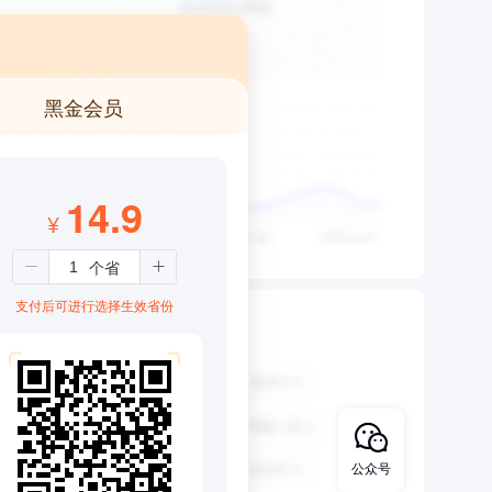
黑金会员
14.9
¥
支付后可进行选择生效省份
公众号