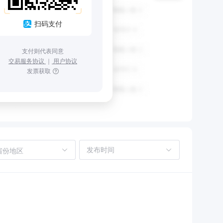
扫码支付
支付则代表同意
交易服务协议
｜
用户协议
发票获取
省份地区