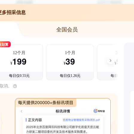
更多招采信息
全国会员
最划算
12个月
1个月
3个月
199
39
99
¥
¥
¥
每日仅0.55元
每日仅1.26元
每日仅1.08元
时取消。