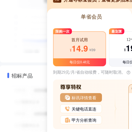
单省会员
限购一次
最划算
1
首月试用
1
14.9
¥39
¥
¥
每日仅0.48元
每日仅
到期29元/月/省自动续费，可随时取消。
招标产品
标讯详情查看
关键电话直连
甲方分析查询