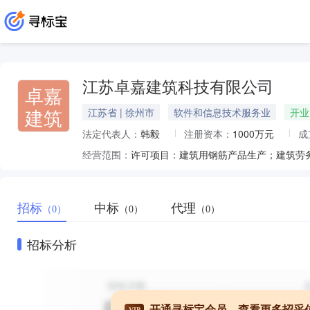
江苏卓嘉建筑科技有限公司
卓嘉
建筑
江苏省 | 徐州市
软件和信息技术服务业
开业
法定代表人：
韩毅
注册资本：
1000万元
成
经营范围：
招标
中标
代理
（0）
（0）
（0）
招标分析
开通寻标宝会员，查看更多招采
VIP