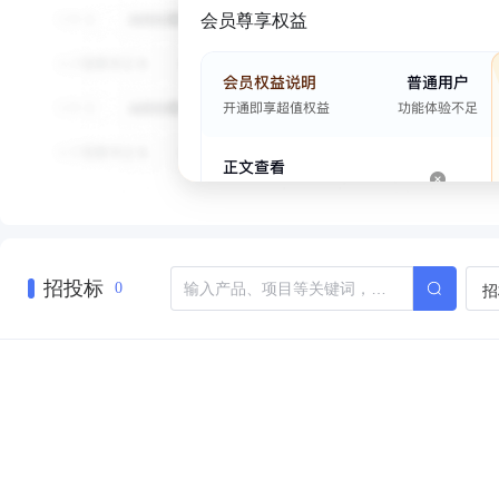
会员尊享权益
招投标
招
0