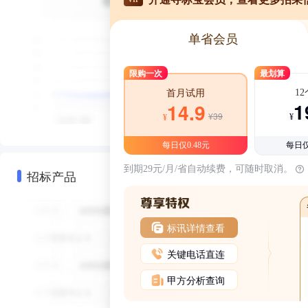
单省会员
限购一次
最划算
1
首月试用
1
14.9
¥39
¥
¥
每日仅0.48元
每日仅
到期29元/月/省自动续费，可随时取消。
招标产品
标讯详情查看
关键电话直连
甲方分析查询