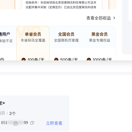
查看全部权益
李*
个
2
项目：
立即查看
：
051
99
********