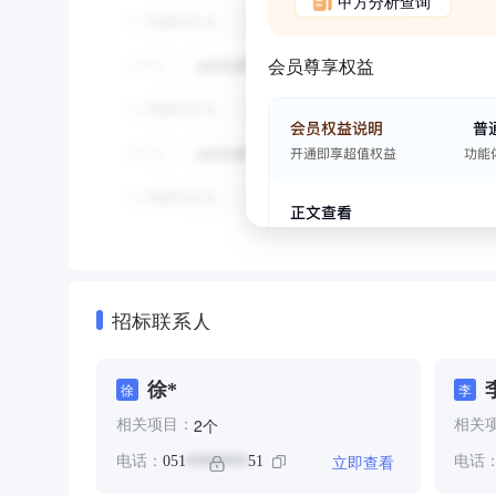
甲方分析查询
会员尊享权益
招标联系人
徐*
徐
李
个
2
相关项目：
相关
立即查看
电话：
051
51
电话
********