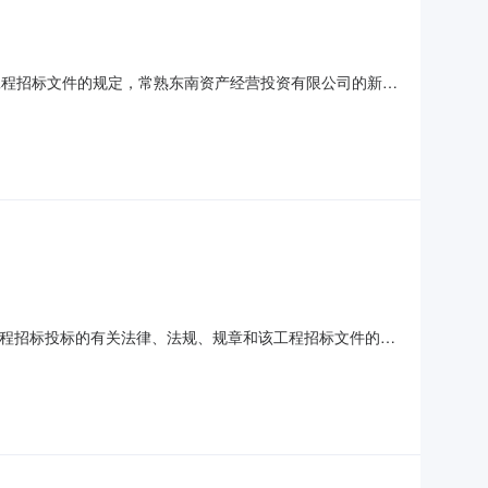
章和该工程招标文件的规定，常熟东南资产经营投资有限公司的新建
审的合理低价法的评标办法，现将评标结果公示如下：1、中
元)1216.1616291225.7585751220
1根据工程招标投标的有关法律、法规、规章和该工程招标文件的规
束，中标候选人已经确定。本项目采用经评审的合理低价法的
永丰建设集团有限公司江苏凯翔建设集团有限公司投标报价