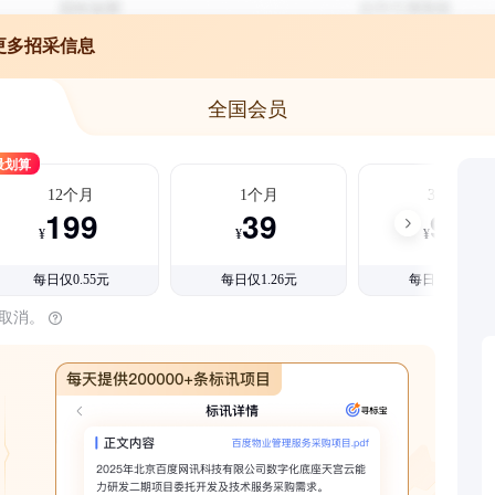
更多招采信息
全国会员
最划算
12个月
1个月
3个月
199
39
99
¥
¥
¥
每日仅0.55元
每日仅1.26元
每日仅1.08元
时取消。