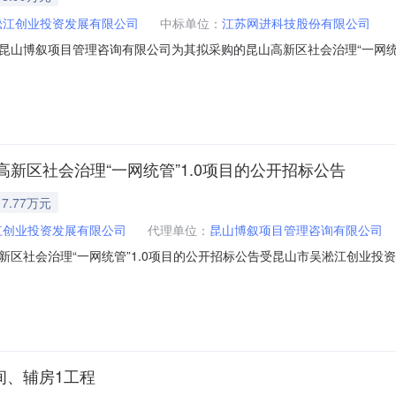
淞江创业投资发展有限公司
中标单位：
江苏网进科技股份有限公司
昆山博叙项目管理咨询有限公司为其拟采购的昆山高新区社会治理“一网统管
KSBX2023-QZ-107号二、采购项目名称：昆山高新区社会治理“一
、评标信息：开标时间：2023年12月19日13:30开标地点：昆山市前
新区社会治理“一网统管”1.0项目的公开招标公告
7.77万元
江创业投资发展有限公司
代理单位：
昆山博叙项目管理咨询有限公司
新区社会治理“一网统管”1.0项目的公开招标公告受昆山市吴淞江创业投
目进行国内公开招标，欢迎符合条件的供应商前来参与。一、招标编号：KSBX
签订后1年内交付完成。四、投标人资质要求本项目采用资格预审，投标人
间、辅房1工程