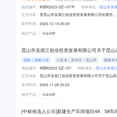
项目编号：
KSBX2023-QZ-107号
招标单位：
昆山市吴
受昆山市吴淞江创业投资发展有限公司的委托，
正文内容：
定标，现就本次中标结果公布如下：一、招标编号：
发布时间：
2023-12-19 20:29
资源交易信息网公告日期：2023年11月28日四
相关产品：
社会治理
昆山市吴淞江创业投资发展有限公司关于昆山高
招标｜招标公告
江苏省｜苏州市｜昆山市
预算401
项目编号：
KSBX2023-QZ-107
招标单位：
昆山市吴淞
昆山市吴淞江创业投资发展有限公司关于昆山高
正文内容：
拟采购的昆山高新区社会治理“一网统管”1.0项
发布时间：
2023-11-28 20:23
网统管”1.0项目。三、合同履行期限：合同
份）单独装订成册。
相关产品：
社会治理
[中标候选人公示]新建生产车间项目4#、5#车