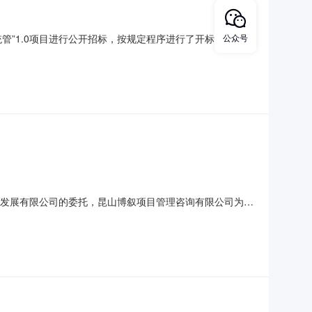
”1.0项目进行公开招标，按规定程序进行了开标、评标、
公众号
网统管”1.0项目三、公告媒体及日期：公告媒体：苏州市公共
进西路万象汇商业中心2号楼1211室评标委员会名单：王为光、
资发展有限公司的委托，昆山博叙项目管理咨询有限公司为其
2023-QZ-107。二、项目名称：昆山高新区社会治理“一
需将以下文件或证明文件（复印件并加盖单位公章，一式两