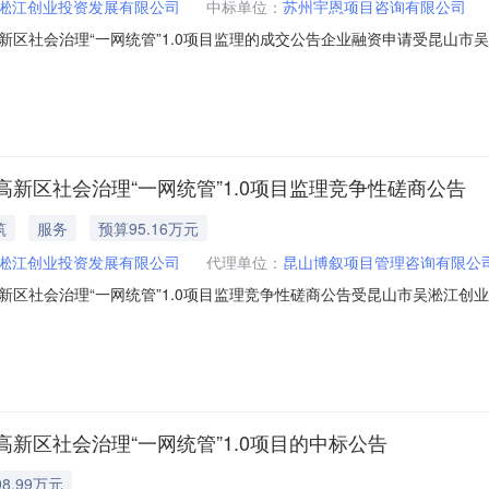
淞江创业投资发展有限公司
中标单位：
苏州宇恩项目咨询有限公司
新区社会治理“一网统管”1.0项目监理的成交公告企业融资申请受昆山市
统管”1.0项目监理进行竞争性磋商，按规定程序进行了开标、评标、定标，
会治理“一网统管”1.0项目监理三、公告媒体及日期：公告媒体：苏州公共资
新区社会治理“一网统管”1.0项目监理竞争性磋商公告
筑
服务
预算95.16万元
淞江创业投资发展有限公司
代理单位：
昆山博叙项目管理咨询有限公
新区社会治理“一网统管”1.0项目监理竞争性磋商公告受昆山市吴淞江创
目监理进行竞争性磋商采购。欢迎有资格的供应商前来参加投标。一、项目编号：
限：自合同签订后至项目结算审计结束（具体按甲方要求）四、供应商资质
新区社会治理“一网统管”1.0项目的中标公告
8.99万元