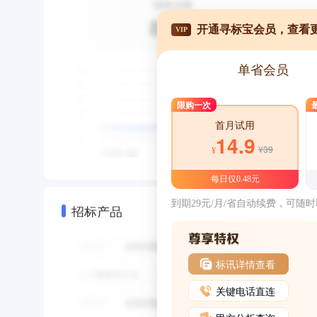
开通寻标宝会员，查看
VIP
单省会员
限购一次
首月试用
14.9
¥39
¥
每日仅0.48元
到期29元/月/省自动续费，可随
招标产品
标讯详情查看
关键电话直连