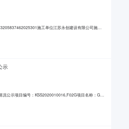
837462025301施工单位江苏永创建设有限公司施工
3776025.00计划开工时间2020-05-15计划竣工时间
公示
目编号：KSS2020010016,F02G项目名称：GaN
2G标段名称：GaN器件封装项目封装厂房新建工程(桩基、土
查看1文件.pdf223473查看