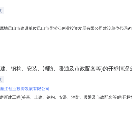
筑
地昆山市建设单位昆山市吴淞江创业投资发展有限公司建设单位代码913205
总承包工程地点昆山市高新区晨丰路北侧、锦凇路东侧建筑面积(平方米)合同价(元)1
tp://jzgc.szjsj.gov.cn/SZConsCreditWebS
土建、钢构、安装、消防、暖通及市政配套等)的开标情况
筑
淞江创业投资发展有限公司
建工程(桩基、土建、钢构、安装、消防、暖通及市政配套等)的开标情况公示项
、安装、消防、暖通及市政配套等)标段编号：KSS2020010016,F0
单位：昆山市吴淞江创业投资发展有限公司开标情况一览序号文件名称文件大小