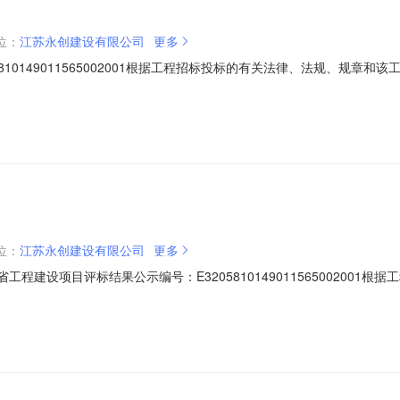
位：
江苏永创建设有限公司
更多
810149011565002001根据工程招标投标的有关法律、法规、规
、辅房1工程的评标工作已经结束，中标候选人已经确定。本项目采用经评
永创建设有限公司江苏永丰建设集团有限公司江苏凯翔建设集团有限公司投标报价(万
位：
江苏永创建设有限公司
更多
工程建设项目评标结果公示编号：E320581014901156500200
车间项目新建生产车间项目4#、5#车间、辅房1工程的评标工作已经结
选人情况第一名第二名第三名中标候选人名称江苏永创建设有限公司江苏