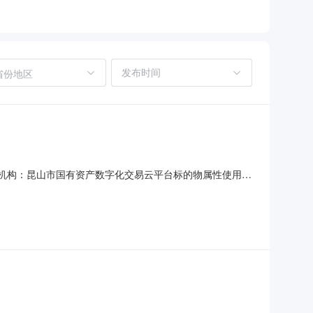
省份地区
万拍卖机构：昆山市国有资产数字化交易云平台标的物属性使用情
的物描述备注：本次拍卖不带车牌，车辆移交当天须在昆山完成
属物产权证一本、行驶证一本、车辆钥匙一把车辆型号别克