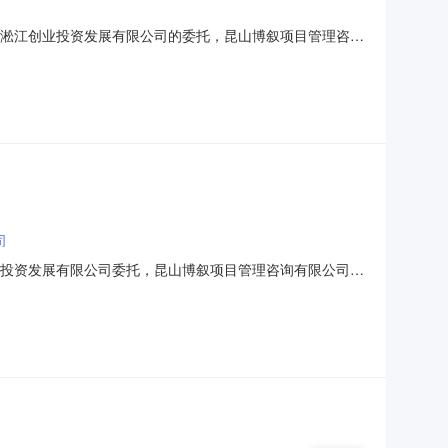
吴淞江创业投资发展有限公司的委托，昆山博叙项目管理咨询
现就本次成交结果公布如下：一、招标编号：KSBX2025-
源交易平台-昆山分中心公告日期：2025年04月03日四、评
司
业投资发展有限公司委托，昆山博叙项目管理咨询有限公司对
KSBX2025-QZ-0402号二、采购内容：昆山高新区
要求1.响应供应商必须向招标代理机构提供以下资格预审材料