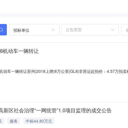
招标单位
8机动车一辆转让
动车一辆转让苏州|2018上牌|8万公里|GL8|非营运起拍价：4.57
PV品牌别克车系GL8上牌时间2018-09表显里程数80000公里标
市吴淞江创业投资发展有限公司所在地江苏省昆山市虹桥路258号车辆附
新区社会治理“一网统管”1.0项目监理的成交公告
筑
服务
中标44.80万元