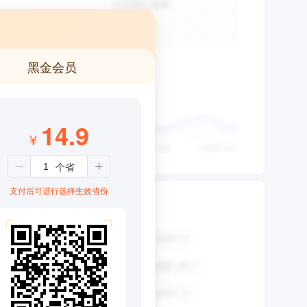
黑金会员
14.9
¥
支付后可进行选择生效省份