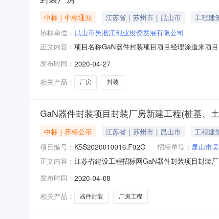
中标｜中标通知
江苏省｜苏州市｜昆山市
工程建
招标单位：
昆山市吴淞江创业投资发展有限公司
项目名称GaN器件封装项目项目经理涂道来项目属
正文内容：
单位代码91320583553793231M承包性质
发布时间：
2020-04-27
2020-11-30备案日期2020-04-27更多咨询报价请点击：ht
相关产品：
厂房
封装
GaN器件封装项目封装厂房新建工程(桩基、
中标｜开标公示
江苏省｜苏州市｜昆山市
工程建
项目编号：
KSS2020010016,F02G
招标单位：
昆山市吴
江苏省建设工程招标网GaN器件封装项目封装厂房新
正文内容：
器件封装项目封装厂房新建工程(桩基、土建、钢构
发布时间：
2020-04-08
建、钢构、安装、消防、暖通及市政配套等)建设
相关产品：
器件封装
厂房工程