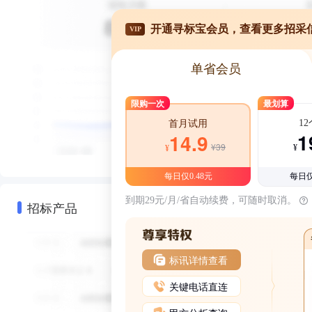
开通寻标宝会员，查看更多招采
VIP
单省会员
限购一次
最划算
1
首月试用
1
14.9
¥39
¥
¥
每日仅0.48元
每日仅
到期29元/月/省自动续费，可随时取消。
招标产品
标讯详情查看
关键电话直连