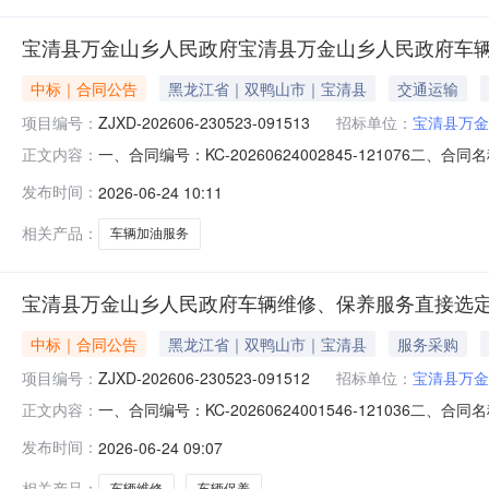
宝清县万金山乡人民政府宝清县万金山乡人民政府车
中标｜合同公告
黑龙江省｜双鸭山市｜宝清县
交通运输
项目编号：
ZJXD-202606-230523-091513
招标单位：
宝清县万金
一、合同编号：KC-20260624002845-121076二
正文内容：
万金山乡人民政府车辆加油服务直接选定五、合同主体采购人
发布时间：
2026-06-24 10:11
然气股份有限公司黑龙江双鸭山销售分公司地址：双鸭山市尖山
相关产品：
车辆加油服务
宝清县万金山乡人民政府车辆维修、保养服务直接选
中标｜合同公告
黑龙江省｜双鸭山市｜宝清县
服务采购
项目编号：
ZJXD-202606-230523-091512
招标单位：
宝清县万金
一、合同编号：KC-20260624001546-121036二
正文内容：
宝清县万金山乡人民政府车辆维修、保养服务直接选定五、合
发布时间：
2026-06-24 09:07
方）：宝清县小梁子汽车修理部地址：宝清县东升路1号联系
相关产品：
车辆维修
车辆保养