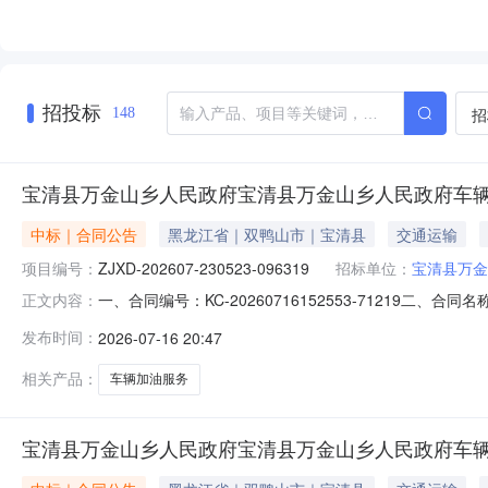
招投标
招
148
宝清县万金山乡人民政府宝清县万金山乡人民政府车
中标｜合同公告
黑龙江省｜双鸭山市｜宝清县
交通运输
项目编号：
ZJXD-202607-230523-096319
招标单位：
宝清县万金
一、合同编号：KC-20260716152553-71219二、
正文内容：
万金山乡人民政府车辆加油服务直接选定五、合同主体采购人
发布时间：
2026-07-16 20:47
石油天然气股份有限公司黑龙江双鸭山销售分公司地址：双鸭
相关产品：
车辆加油服务
宝清县万金山乡人民政府宝清县万金山乡人民政府车