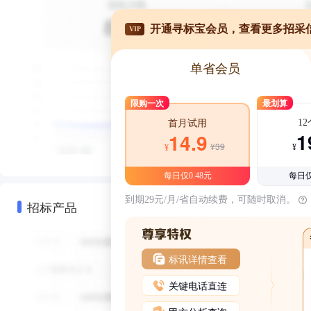
开通寻标宝会员，查看更多招采
VIP
单省会员
限购一次
最划算
1
首月试用
1
14.9
¥39
¥
¥
每日仅0.48元
每日仅
到期29元/月/省自动续费，可随时取消。
招标产品
标讯详情查看
关键电话直连