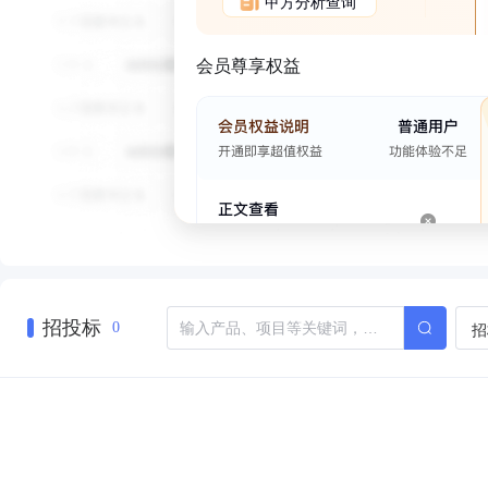
甲方分析查询
会员尊享权益
招投标
招
0