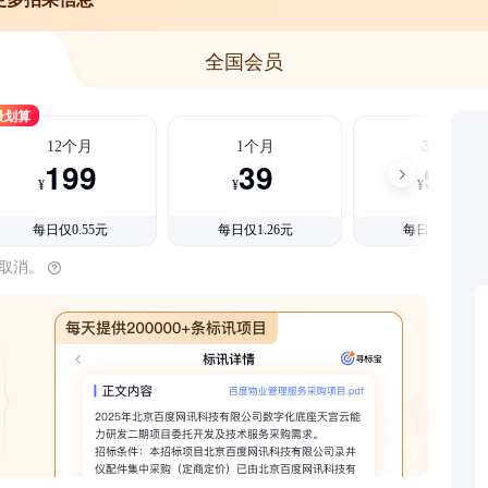
全国会员
最划算
12个月
1个月
3个月
199
39
99
¥
¥
¥
每日仅0.55元
每日仅1.26元
每日仅1.08元
时取消。