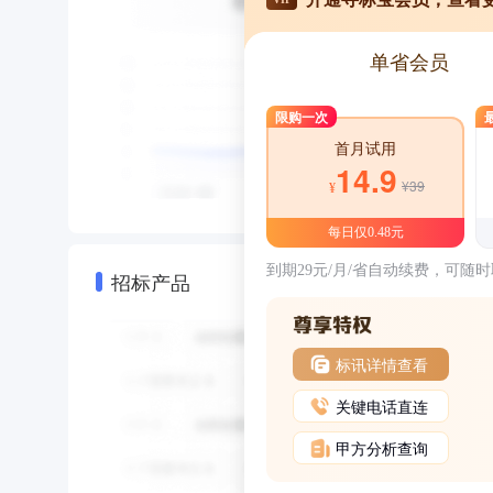
单省会员
限购一次
首月试用
14.9
¥39
¥
每日仅0.48元
到期29元/月/省自动续费，可随
招标产品
标讯详情查看
关键电话直连
甲方分析查询