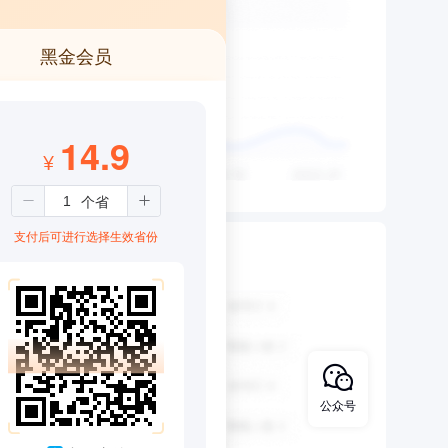
黑金会员
14.9
¥
支付后可进行选择生效省份
公众号