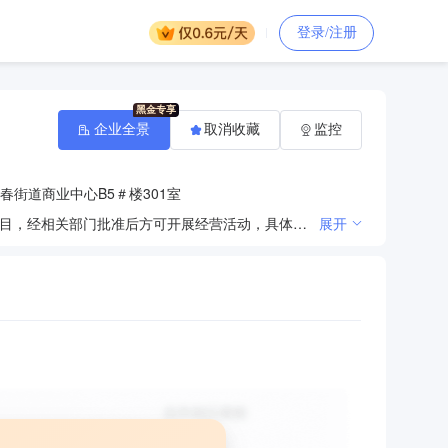
登录/注册
企业全景
取消收藏
监控
春街道商业中心B5＃楼301室
许可项目：建设工程施工；建筑劳务分包；建筑智能化系统设计；住宅室内装饰装修（依法须经批准的项目，经相关部门批准后方可开展经营活动，具体经营项目以相关部门批准文件或许可证件为准）一般项目：园林绿化工程施工；体育场地设施工程施工；土石方工程施工；金属门窗工程施工；工程管理服务；对外承包工程；环保咨询服务；建筑物清洁服务；花卉绿植租借与代管理；花卉种植；礼品花卉销售；园艺产品销售；木材销售；建筑用钢筋产品销售；金属材料销售；建筑材料销售；建筑装饰材料销售；水泥制品销售；五金产品批发；五金产品零售；日用品销售；保温材料销售；塑料制品销售；紧固件销售；金属结构销售；隔热和隔音材料销售（除许可业务外，可自主依法经营法律法规非禁止或限制的项目）
展开