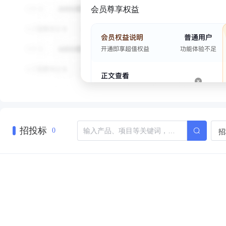
会员尊享权益
招投标
招
0