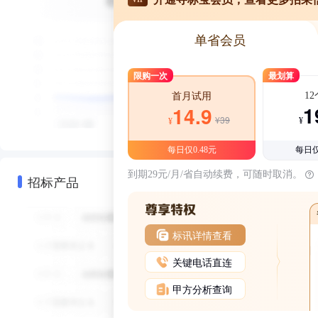
单省会员
限购一次
最划算
1
首月试用
1
14.9
¥39
¥
¥
每日仅0.48元
每日仅
到期29元/月/省自动续费，可随时取消。
招标产品
标讯详情查看
关键电话直连
甲方分析查询