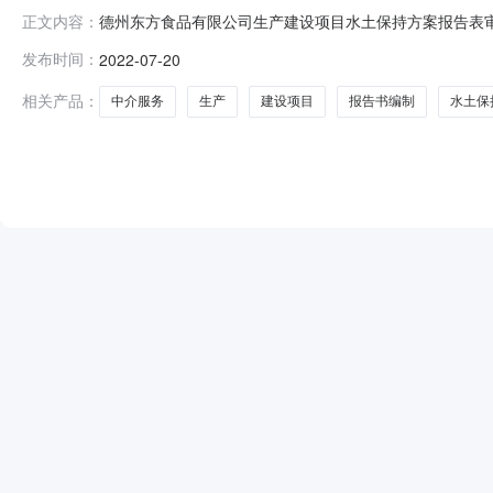
德州东方食品有限公司生产建设项目水土保持方案报告表
正文内容：
州东方食品有限公司年产1.5万吨酱卤肉加工项目土保持方案
发布时间：
2022-07-20
目水土保持方案编制交易方式直接选取服务内容水保报告编制送
算与资质信
相关产品：
中介服务
生产
建设项目
报告书编制
水土保