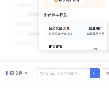
甲方分析查询
会员尊享权益
招投标
招
0