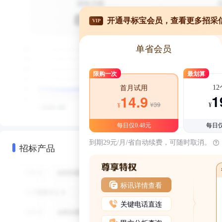
开通寻标宝会员，查看更多招采
VIP
单省会员
限购一次
最划算
1
首月试用
1
14.9
¥39
¥
¥
每日仅0.48元
每日仅
到期29元/月/省自动续费，可随时取消。
招标产品
标讯详情查看
关键电话直连