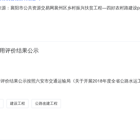
2001信息来源：襄阳市公共资源交易网襄州区乡村振兴扶贫工程—四好农村路
息来源：襄阳市公共资源交易网开标参与人开标地点襄州开标大厅一开标时间2023
历天;质量要求:;保证金金额:0.00元,投标文件递交时间:FriApr0715:48:1
信用评价结果公示
用评价结果公示按照六安市交通运输局《关于开展2018年度全省公路水
8年在我市公路水运项目从事建设、设计、监理、施工、检测业务的参建单位
反映。联系电话：0564-3952259。附件1：公路工程建设单位市级
建设工程
公路改建工程