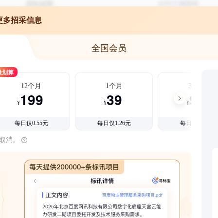
更多招采信息
全国会员
最划算
12个月
1个月
3个月
199
39
99
¥
¥
¥
每日仅0.55元
每日仅1.26元
每日仅1.08元
时取消。