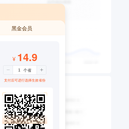
黑金会员
14.9
¥
支付后可进行选择生效省份