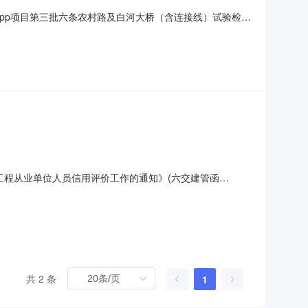
建设ppp项目第三批六条农村路及白河大桥（含连接线）试验检测
-04-1209:00开标记录内容投标人名称:谷城昱阳工程试验
1CS
运工程从业单位人员信用评价工作的通知》(六交建管函
履约情况进行了评价。现将信用评价结果进行公示。如在公示
信用评价结果汇总表附件2：公路工程设计单位市级信用评价结果
共 2 条
1