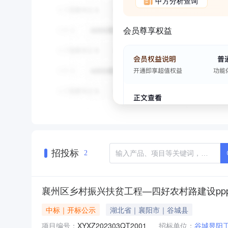
甲方分析查询
会员尊享权益
招投标
2
襄州区乡村振兴扶贫工程—四好农村路建设pp
中标｜开标公示
湖北省｜襄阳市｜谷城县
项目编号：
XYXZ202303QT2001
招标单位：
谷城昱阳