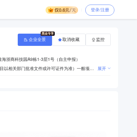
登录/注册
企业全景
取消收藏
监控
海浙商科技园A9栋1-3层1号（自主申报）
许可项目：建设工程质量检测（依法须经批准的项目，经相关部门批准后方可开展经营活动，具体经营项目以相关部门批准文件或许可证件为准）一般项目：机械设备租赁；建筑工程机械与设备租赁；租赁服务（不含许可类租赁服务）；公路水运工程试验检测服务；工程技术服务（规划管理、勘察、设计、监理除外）；劳务服务（不含劳务派遣）（除许可业务外，可自主依法经营法律法规非禁止或限制的项目）
展开