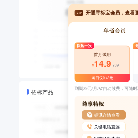
开通寻标宝会员，查看
VIP
单省会员
限购一次
首月试用
14.9
¥39
¥
每日仅0.48元
到期29元/月/省自动续费，可随
招标产品
标讯详情查看
关键电话直连