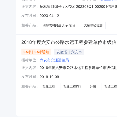
招标项目编号：XYXZ-202303QT-00
正文内容：
开标记录开标时间：2023-04-1209:00信
发布时间：
2023-04-12
检测有限公司;项目负责人:;报价:0.00元/%;工期:日
相关产品：
四好农村路建设ppp项目
大桥试验检测
2018年度六安市公路水运工程参建单位市级
中标｜中标通知
安徽省｜六安市
招标单位：
六安市交通运输局
2018年度六安市公路水运工程参建单位市级信
正文内容：
〔2019〕2号)要求，市交通运输局对201
发布时间：
2019-10-09
期内对公示内容有异议，请于10月22日前向我局
汇总表附件3：公路工
相关产品：
改建工程
改建工程PPP
升级
改造工程