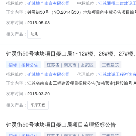
招标单位：
矿其地产南京有限公司
中标单位：
江苏通州二建建设
钟灵街50号（NO.2014G53）地块项目的中标公告项目编号：
正文内容：
居13～24#楼、25#楼（幼儿园）、变电站及地下车
发布时间：
2015-05-08
程有限公司项目经理姓名：顾邢徐建筑面积（平方米）：中标价(
相关产品：
幼儿
钟灵街50号地块项目晏山居1~12#楼、26#楼、2
招标｜招标公告
江苏省｜南京市｜玄武区
工程建筑
招标单位：
矿其地产南京有限公司
代理单位：
江苏建诚工程咨询
江苏省南京市工程建设项目招标公告(资格预审)标段编号:AX
正文内容：
文号：玄发改[2015]30号）。工程所需资金来源[非
发布时间：
2015-03-20
程咨询有限公司(招标代理)受招标人委托负责本工程的招标
相关产品：
车库工程
钟灵街50号地块项目晏山居项目监理招标公告
招标｜招标公告
江苏省｜南京市｜玄武区
工程建筑