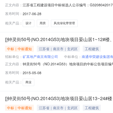
江苏省工程建设项目中标候选人公示编号：G32080420
正文内容：
的风光绿化带管理服务用房等设计项目的评标工作已经结
发布时间：
2017-06-28
名第三名中标候选人名称东南大学建筑设计研究院有限公司浙江普天
相关产品：
设计
用房
风光绿化带管理
[]钟灵街50号(NO.2014G53)地块项目晏山居1~12#楼、2
中标｜中标通知
江苏省｜南京市｜玄武区
工程建筑
招标单位：
矿其地产南京有限公司
中标单位：
南通华荣建设集团
钟灵街50号（NO.2014G53）地块项目的中标公告项目编号：
正文内容：
居1～12#楼、26#楼（商业及社区中心）、27#楼
发布时间：
2015-05-08
标单位名称：南通华荣建设集团有限公司项目经理姓名：陈拥华建
相关产品：
商业
[]钟灵街50号(NO.2014G53)地块项目晏山居13~24#楼、
中标｜中标通知
江苏省｜南京市｜玄武区
工程建筑