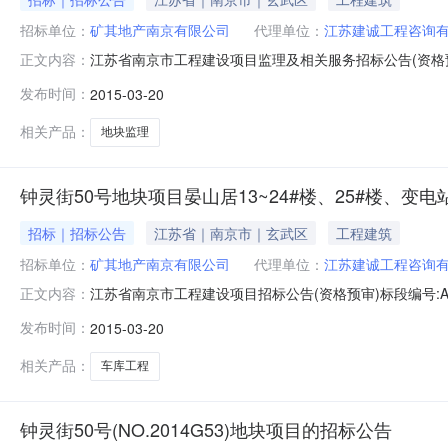
招标单位：
矿其地产南京有限公司
代理单位：
江苏建诚工程咨询
江苏省南京市工程建设项目监理及相关服务招标公告(资格预审)
正文内容：
准建设（立项批文号：玄发改[2015]30号）。工程所
发布时间：
2015-03-20
一、江苏建诚工程咨询有限公司(招标代理)受招标人委托
区中山门
相关产品：
地块监理
钟灵街50号地块项目晏山居13~24#楼、25#楼、变
招标｜招标公告
江苏省｜南京市｜玄武区
工程建筑
招标单位：
矿其地产南京有限公司
代理单位：
江苏建诚工程咨询
江苏省南京市工程建设项目招标公告(资格预审)标段编号:AX
正文内容：
文号：玄发改[2015]30号）。工程所需资金来源[非
发布时间：
2015-03-20
程咨询有限公司(招标代理)受招标人委托负责本工程的招标
下
相关产品：
车库工程
钟灵街50号(NO.2014G53)地块项目的招标公告