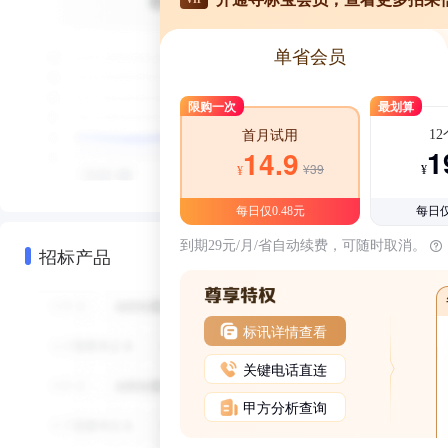
单省会员
限购一次
最划算
1
首月试用
1
14.9
¥39
¥
¥
每日仅0.48元
每日仅
到期29元/月/省自动续费，可随时取消。
招标产品
标讯详情查看
关键电话直连
甲方分析查询