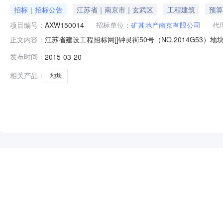
招标｜招标公告
江苏省｜南京市｜玄武区
工程建筑
预算
项目编号：
AXW150014
招标单位：
矿其地产南京有限公司
代
江苏省建设工程招标网[]钟灵街50号（NO.2014G53）地块
正文内容：
称晏山居13～24#楼、25#楼（幼儿园）、变电站及
发布时间：
2015-03-20
标段数报名地点公告发布日期计划开工时间计划竣工时间公告
相关产品：
地块
NEW
HOT
5折起