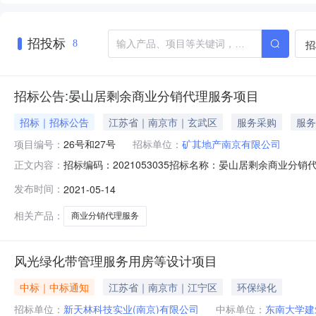
招投标
招
8
招标公告:晏山居剩余商业分销代理服务项目
招标｜招标公告
江苏省｜南京市｜玄武区
服务采购
服务
项目编号：
26号和27号
招标单位：
矿其地产南京有限公司
招标编码：2021053035招标名称：晏山居剩余商业分销
正文内容：
增”发票-普通发票—晏山居剩余商业分销代理服务项目.xl
发布时间：
2021-05-14
件五矿国际招标有限责任公司受矿其地产南京有限公司的
业分销代
相关产品：
商业分销代理服务
风光绿化带管理服务用房等设计项目
中标｜中标通知
江苏省｜南京市｜江宁区
环保绿化
招标单位：
新天林科技实业(南京)有限公司
中标单位：
东南大学建