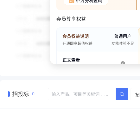
甲方分析查询
会员尊享权益
招投标
招
0