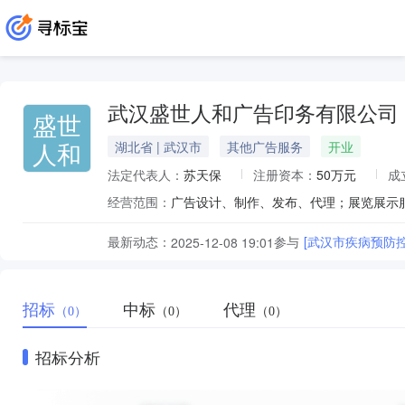
武汉盛世人和广告印务有限公司
盛世
人和
湖北省 | 武汉市
其他广告服务
开业
法定代表人：
苏天保
注册资本：
50万元
成
经营范围：
最新动态：
参与
[武汉市疾病预防
2025-12-08 19:01
招标
中标
代理
（0）
（0）
（0）
招标分析