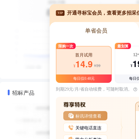
开通寻标宝会员，查看更多招采
VIP
单省会员
限购一次
最划算
1
首月试用
1
14.9
¥39
¥
¥
每日仅0.48元
每日仅
到期29元/月/省自动续费，可随时取消。
招标产品
标讯详情查看
关键电话直连