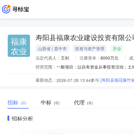
寿阳县福康农业建设投资有限公
福康
农业
山西省 | 晋中市
投资与资产管理
开业
法定代表人：
王剑
注册资本：
8000万元
成
经营范围：
最新动态：
参与
[寿阳县烟花爆竹
2026-07-28 13:44
招标
中标
代理
（0）
（0）
（0）
招标分析