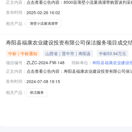
点击查看公告内容：8500亩薄壁小流量滴灌带购置谈判采
正文内容：
标人潜在供应商应在山西中至敏诚工程管理有限公司（榆次区中
发布时间：
2025-02-26 16:02
点晋中市榆次区中都路247号华瑞大厦17A层会议室。一、
相关产品：
薄壁小流量滴灌带
寿阳县福康农业建设投资有限公司保洁服务项目成交
中标｜中标通知
山西省｜晋中市｜寿阳县
中标53.94万元
项目编号：
ZLZC-2024-FW-148
招标单位：
寿阳县福康农业建设
点击查看公告内容：寿阳县福康农业建设投资有限公司保洁
正文内容：
ZLZC-2024-FW-148）山西智联至诚项目管理有限
发布时间：
2024-07-08 19:15
购项目编号：ZLZC-2024-FW-148）进行询比采
有限公司
相关产品：
保洁服务