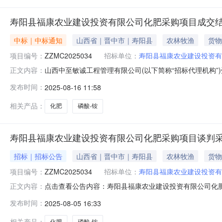
寿阳县福康农业建设投资有限公司化肥采购项目成交
中标｜中标通知
山西省｜晋中市｜寿阳县
农林牧渔
货物
项目编号：
ZZMC2025034
招标单位：
寿阳县福康农业建设投资有
山西中至敏诚工程管理有限公司(以下简称“招标代理机构”
正文内容：
了竞争性磋商邀请，磋商小组依据磋商文件确定的磋商办
发布时间：
2025-08-16 11:58
地址：晋中市寿阳县2.采购代理机构：山西中至敏诚工程管
有限公司化肥采购项目
相关产品：
化肥
磷酸-铵
寿阳县福康农业建设投资有限公司化肥采购项目谈判
招标｜招标公告
山西省｜晋中市｜寿阳县
农林牧渔
货物
项目编号：
ZZMC2025034
招标单位：
寿阳县福康农业建设投资有
点击查看公告内容：寿阳县福康农业建设投资有限公司化肥
正文内容：
康农业建设投资有限公司复合化肥采购项目的潜在供应商应在
发布时间：
2025-08-05 16:33
（北京时间）前提交响应文件，提交地点晋中市榆次区晋盛路
司化肥采购项目采
相关产品：
化肥
磷酸-铵