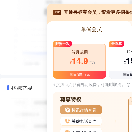
开通寻标宝会员，查看更多招采
VIP
单省会员
限购一次
最划算
1
首月试用
1
14.9
¥39
¥
¥
每日仅0.48元
每日仅
到期29元/月/省自动续费，可随时取消。
招标产品
标讯详情查看
关键电话直连