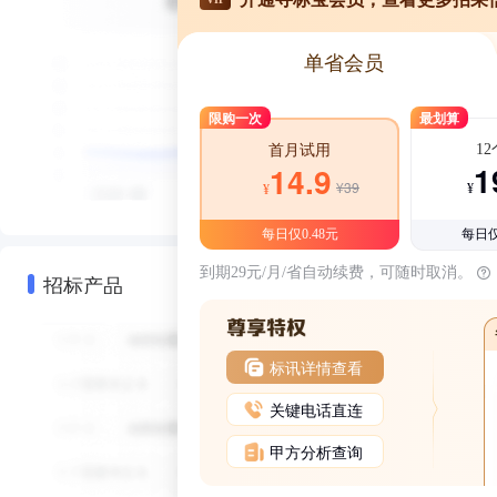
单省会员
限购一次
最划算
1
首月试用
1
14.9
¥39
¥
¥
每日仅0.48元
每日仅
到期29元/月/省自动续费，可随时取消。
招标产品
标讯详情查看
关键电话直连
甲方分析查询