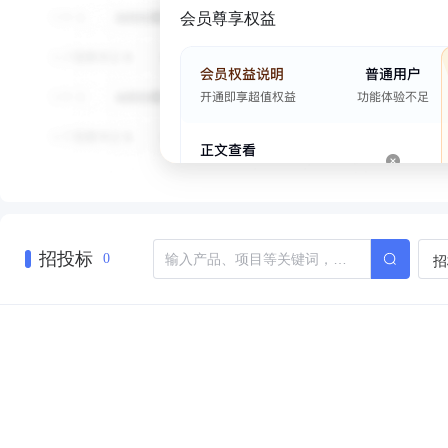
会员尊享权益
招投标
招
0