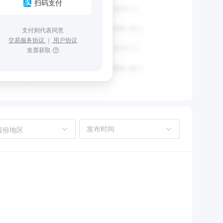
扫码支付
支付则代表同意
交易服务协议
｜
用户协议
发票获取
省份地区