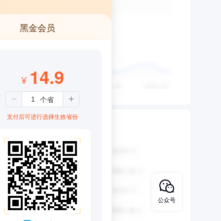
黑金会员
14.9
¥
支付后可进行选择生效省份
公众号