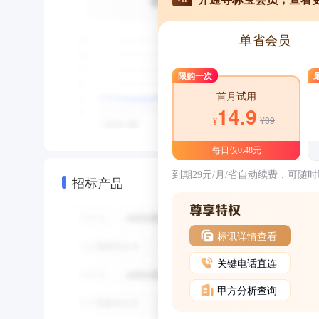
单省会员
限购一次
首月试用
14.9
¥39
¥
每日仅0.48元
到期29元/月/省自动续费，可随
招标产品
标讯详情查看
关键电话直连
甲方分析查询