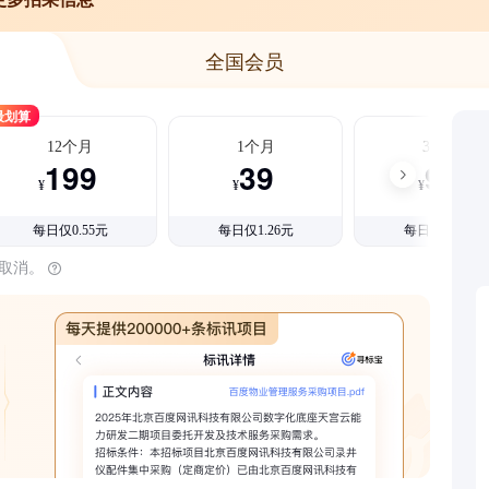
全国会员
最划算
12个月
1个月
3个月
199
39
99
¥
¥
¥
每日仅0.55元
每日仅1.26元
每日仅1.08元
时取消。