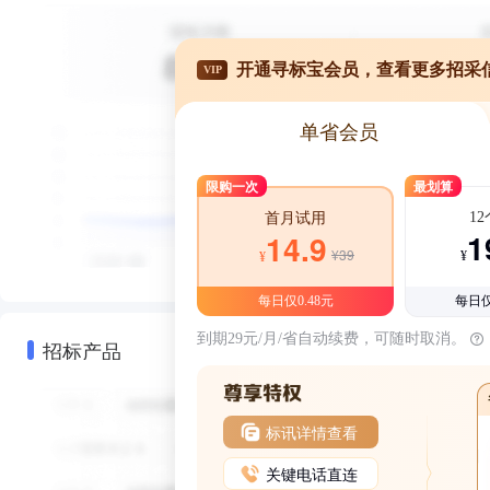
开通寻标宝会员，查看更多招采
VIP
单省会员
限购一次
最划算
1
首月试用
1
14.9
¥39
¥
¥
每日仅0.48元
每日仅
到期29元/月/省自动续费，可随时取消。
招标产品
标讯详情查看
关键电话直连