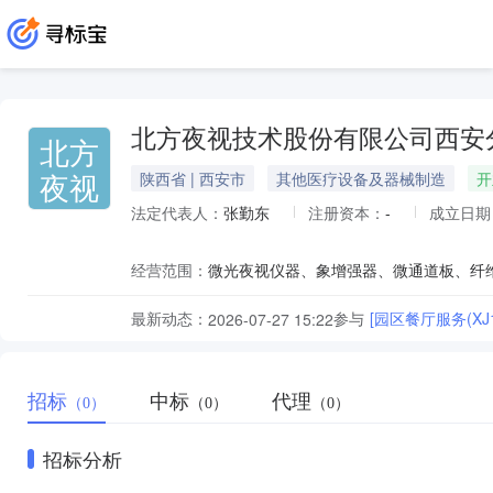
北方夜视技术股份有限公司西安
北方
夜视
陕西省 | 西安市
其他医疗设备及器械制造
开
法定代表人：
张勤东
注册资本：
-
成立日期
经营范围：
最新动态：
参与
[园区餐厅服务(XJ12
2026-07-27 15:22
招标
中标
代理
（0）
（0）
（0）
招标分析