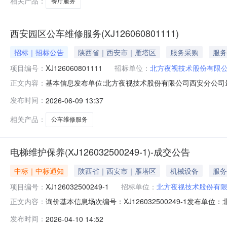
相关产品：
餐厅服务
西安园区公车维修服务(XJ126060801111)
招标｜招标公告
陕西省｜西安市｜雁塔区
服务采购
服务
项目编号：
XJ126060801111
招标单位：
北方夜视技术股份有限
基本信息发布单位:北方夜视技术股份有限公司西安分公司最
正文内容：
联系人:李工联系方式:029-89192285西安园区公车维
发布时间：
2026-06-09 13:37
年；可报价时间开始时间2026-06-0909:00:00结束时间2026-
相关产品：
公车维修服务
电梯维护保养(XJ126032500249-1)-成交公告
中标｜中标通知
陕西省｜西安市｜雁塔区
机械设备
服务
项目编号：
XJ126032500249-1
招标单位：
北方夜视技术股份有
询价基本信息场次编号：XJ126032500249-1发布单位：北
正文内容：
成交公告序号商品名称供应商名称规格数量供应量成交数量成交
发布时间：
2026-04-10 14:52
币)HT126041000371