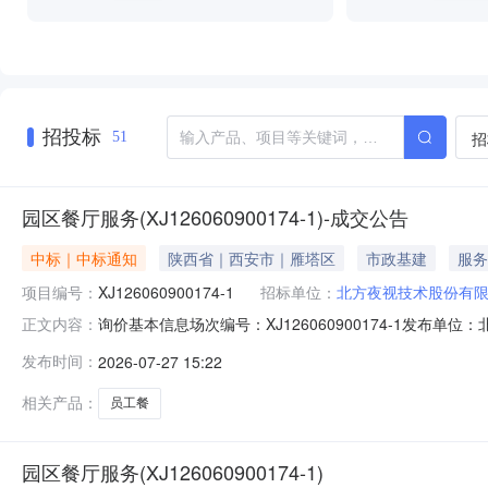
招投标
招
51
园区餐厅服务(XJ126060900174-1)-成交公告
中标｜中标通知
陕西省｜西安市｜雁塔区
市政基建
服务
项目编号：
XJ126060900174-1
招标单位：
北方夜视技术股份有
询价基本信息场次编号：XJ126060900174-1发布单位：北
正文内容：
成交公告序号商品名称供应商名称规格数量供应量成交数量成交单
发布时间：
2026-07-27 15:22
币)HT126072703661
相关产品：
员工餐
园区餐厅服务(XJ126060900174-1)