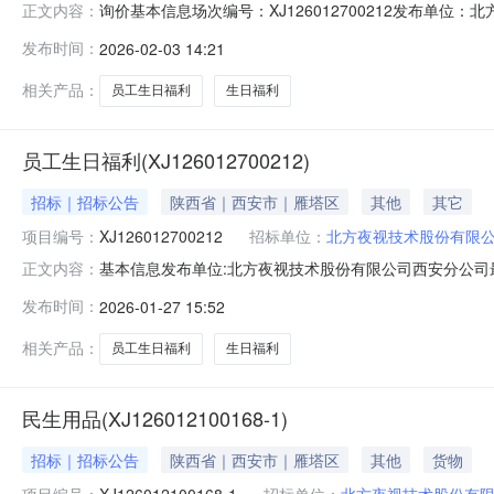
询价基本信息场次编号：XJ126012700212发布单位：北方夜
正文内容：
交公告序号商品名称供应商名称规格数量供应量成交数量成交单价到
发布时间：
2026-02-03 14:21
0200:00:00甲方指定地点HT126020300131
相关产品：
员工生日福利
生日福利
员工生日福利(XJ126012700212)
招标｜招标公告
陕西省｜西安市｜雁塔区
其他
其它
项目编号：
XJ126012700212
招标单位：
北方夜视技术股份有限
基本信息发布单位:北方夜视技术股份有限公司西安分公司最
正文内容：
联系人:王工联系方式:029-88605726采购明细序号商品名
发布时间：
2026-01-27 15:52
01-2916:30:00
相关产品：
员工生日福利
生日福利
民生用品(XJ126012100168-1)
招标｜招标公告
陕西省｜西安市｜雁塔区
其他
货物
项目编号：
XJ126012100168-1
招标单位：
北方夜视技术股份有