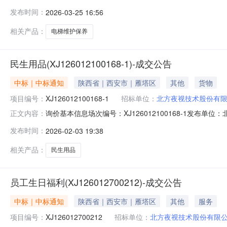
联系人:李工联系方式:029-89192285电梯维护保养
发布时间：
2026-03-25 16:56
时间2026-03-2517:00:00结束时间2026-03-2717:00:00
相关产品：
电梯维护保养
民生用品(XJ126012100168-1)-成交公告
中标｜中标通知
陕西省｜西安市｜雁塔区
其他
货物
项目编号：
XJ126012100168-1
招标单位：
北方夜视技术股份有
询价基本信息场次编号：XJ126012100168-1发布单位：北
正文内容：
成交公告序号商品名称供应商名称规格数量供应量成交数量成交单价
发布时间：
2026-02-03 19:38
3100:00:00西安HT1260203008712方案二麦德龙商业集团有
相关产品：
民生用品
员工生日福利(XJ126012700212)-成交公告
中标｜中标通知
陕西省｜西安市｜雁塔区
其他
服务
项目编号：
XJ126012700212
招标单位：
北方夜视技术股份有限