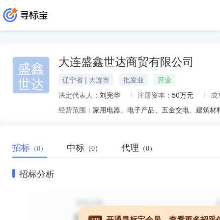
大连盛鑫世达商贸有限公司
盛鑫
世达
辽宁省 | 大连市
批发业
开业
法定代表人：
刘宪华
注册资本：
50万元
成
经营范围：
招标
中标
代理
（0）
（0）
（0）
招标分析
开通寻标宝会员，查看更多招采
VIP