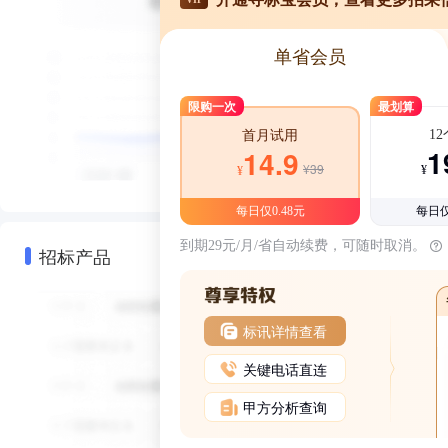
单省会员
限购一次
最划算
1
首月试用
1
14.9
¥39
¥
¥
每日仅0.48元
每日仅
到期29元/月/省自动续费，可随时取消。
招标产品
标讯详情查看
关键电话直连
甲方分析查询