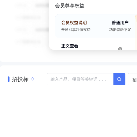
会员尊享权益
招投标
招
0