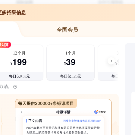
更多招采信息
全国会员
最划算
12个月
1个月
3个月
199
39
99
¥
¥
¥
每日仅0.55元
每日仅1.26元
每日仅1.08元
时取消。