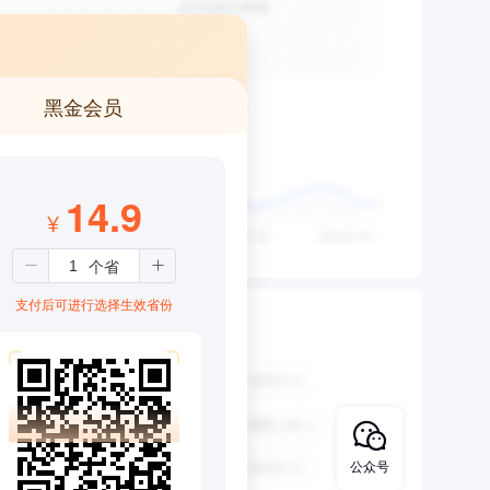
黑金会员
14.9
¥
支付后可进行选择生效省份
公众号