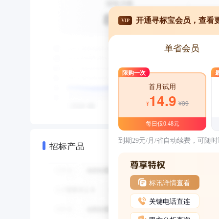
开通寻标宝会员，查看
VIP
单省会员
限购一次
首月试用
14.9
¥39
¥
每日仅0.48元
到期29元/月/省自动续费，可随
招标产品
标讯详情查看
关键电话直连