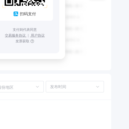
扫码支付
支付则代表同意
交易服务协议
｜
用户协议
发票获取
省份地区